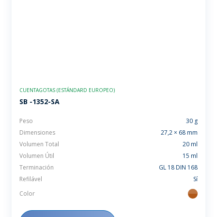
CUENTAGOTAS (ESTÁNDARD EUROPEO)
SB -1352-SA
Peso
30 g
Dimensiones
27,2 × 68 mm
Volumen Total
20 ml
Volumen Útil
15 ml
Terminación
GL 18 DIN 168
Refilável
Sí
Color
ambar