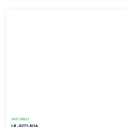
INYECTABLES
LB -0271-N1A