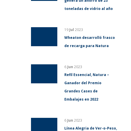
genera un ahorro de 23
toneladas de vidrio al año
19
Jul
2023
Wheaton desarrolló frasco
de recarga para Natura
6
Jun
2023
Refil Essencial, Natura –
Ganador del Premio
Grandes Cases de
Embalajes en 2022
6
Jun
2023
Línea Alegria de Ver-o-Peso,