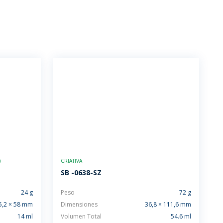
)
CRIATIVA
SB -0638-SZ
24 g
Peso
72 g
5,2 × 58 mm
Dimensiones
36,8 × 111,6 mm
14 ml
Volumen Total
54.6 ml