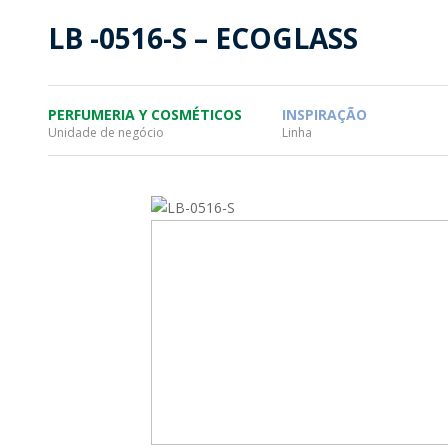
SOSTENTABILIDAD
SOS
LB -0516-S – ECOGLASS
MYWHEATON3D
PRO
PERFUMERIA Y COSMÉTICOS
INSPIRAÇÃO
Unidade de negócio
Linha
WHEATON CASA
FARM
PRODUCTOS
MÁS
BLOG
TIENDA WHEATON CASA
DONDE ENCONTRAR