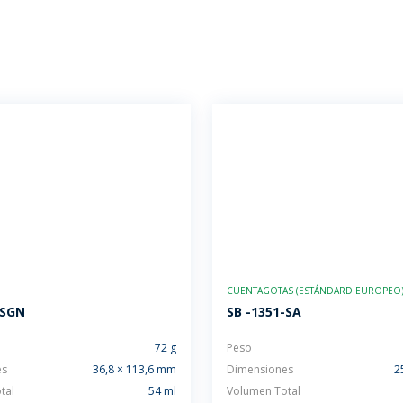
CUENTAGOTAS (ESTÁNDARD EUROPEO
-SGN
SB -1351-SA
72 g
Peso
es
36,8 × 113,6 mm
Dimensiones
2
tal
54 ml
Volumen Total