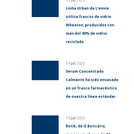
19
Jul
2023
Linha Urban da L’envie
utiliza frascos de vidrio
Wheaton, producidos con
más del 40% de vidrio
reciclado
19
Jul
2023
Serum Concentrado
Calmante ha sido envasado
en un frasco farmacéutico
de nuestra línea estándar
19
Jul
2023
Botik, de O Boticário,