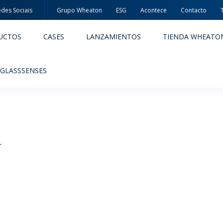
des Sociais
Grupo Wheaton
ESG
Acontece
Contacto
UCTOS
CASES
LANZAMIENTOS
TIENDA WHEATO
 GLASSSENSES
s
ACÊUTICOS
ALIMENTOS Y BEBIDAS
ODUCTOS
PRODUCTOS
IDAD Y SEGURIDAD
EMBALAJES PREMIADAS