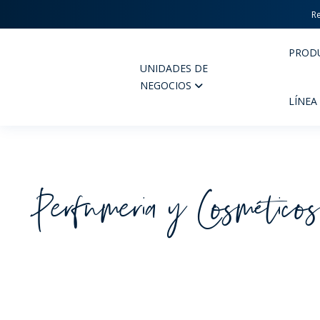
Re
PROD
UNIDADES DE
Wheaton
NEGOCIOS
LÍNEA
Perfumeria y Cosmético
PERFUMERIA Y COSMÉTICOS
FARM
PRODUCTOS
PR
INSPÍRATE
CAL