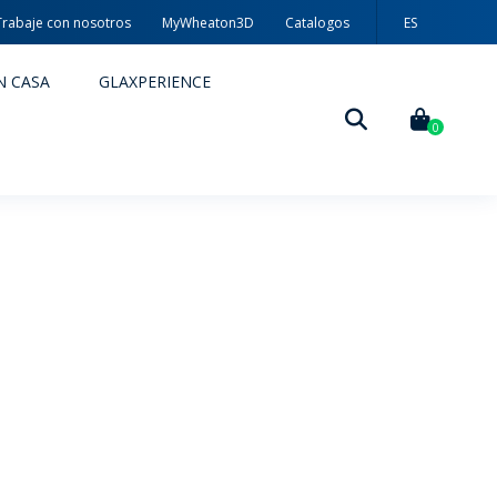
Trabaje con nosotros
MyWheaton3D
Catalogos
ES
PT
N CASA
GLAXPERIENCE
EN
0
DECORACIÓN
TÉCNICAS DE DECORACIÓN
MYWHEATON3D