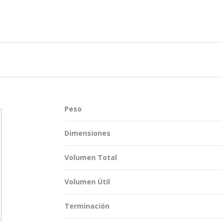
TENTABILIDAD
SOSTENTABILIDAD
DUCTOS EXCLUSIVOS
MYWHEATON 3D
ACAP
Peso
 INFORMACIONES
Dimensiones
Volumen Total
Volumen Útil
Terminación