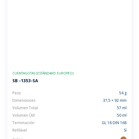
CUENTAGOTAS (ESTÁNDARD EUROPEO)
SB -1353-SA
Peso
54 g
Dimensiones
37,5 × 92 mm
Volumen Total
57 ml
Volumen Útil
50 ml
Terminación
GL 18 DIN 168
Refilável
Sí