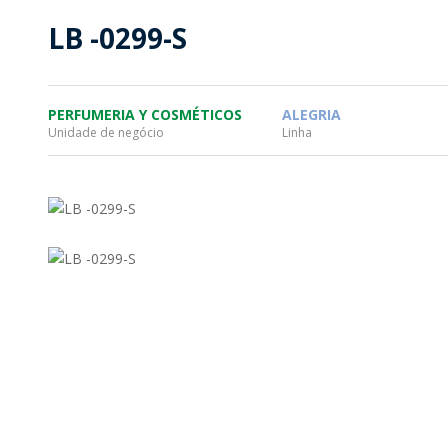
SOSTENTABILIDAD
SOS
LB -0299-S
MYWHEATON3D
PRO
PERFUMERIA Y COSMÉTICOS
ALEGRIA
Unidade de negócio
Linha
WHEATON CASA
FARM
PRODUCTOS
MÁS
BLOG
TIENDA WHEATON CASA
DONDE ENCONTRAR