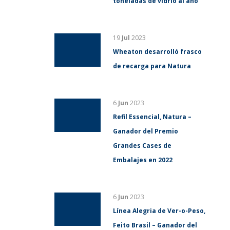
toneladas de vidrio al año
19
Jul
2023
Wheaton desarrolló frasco
de recarga para Natura
6
Jun
2023
Refil Essencial, Natura –
Ganador del Premio
Grandes Cases de
Embalajes en 2022
6
Jun
2023
Línea Alegria de Ver-o-Peso,
Feito Brasil – Ganador del