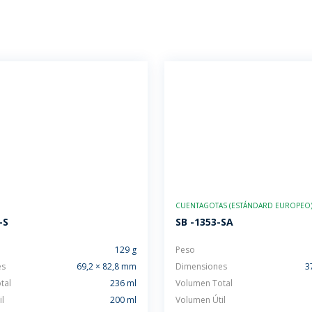
CUENTAGOTAS (ESTÁNDARD EUROPEO
-S
SB -1353-SA
129 g
Peso
es
69,2 × 82,8 mm
Dimensiones
3
tal
236 ml
Volumen Total
l
200 ml
Volumen Útil