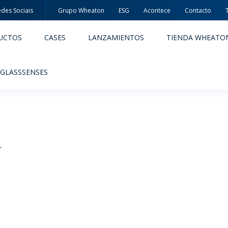
des Sociais
Grupo Wheaton
ESG
Acontece
Contacto
UCTOS
CASES
LANZAMIENTOS
TIENDA WHEATO
 GLASSSENSES
s
ACÊUTICOS
ALIMENTOS Y BEBIDAS
ODUCTOS
PRODUCTOS
IDAD Y SEGURIDAD
EMBALAJES PREMIADAS