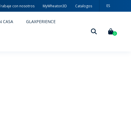
ES
Trabaje con nosotros
MyWheaton3D
Catalogos
PT
N CASA
GLAXPERIENCE
EN
0
DECORACIÓN
TÉCNICAS DE DECORACIÓN
MYWHEATON3D