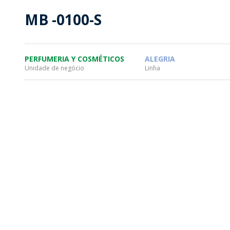
SOSTENTABILIDAD
SOS
MB -0100-S
MYWHEATON3D
PRO
PERFUMERIA Y COSMÉTICOS
ALEGRIA
Unidade de negócio
Linha
WHEATON CASA
FARM
PRODUCTOS
MÁS
BLOG
TIENDA WHEATON CASA
DONDE ENCONTRAR