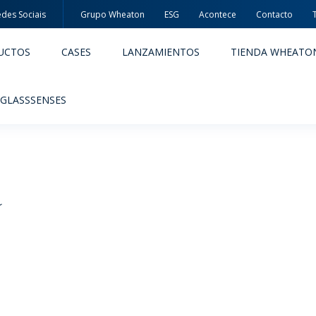
des Sociais
Grupo Wheaton
ESG
Acontece
Contacto
UCTOS
CASES
LANZAMIENTOS
TIENDA WHEATO
 GLASSSENSES
s
ACÊUTICOS
ALIMENTOS Y BEBIDAS
ODUCTOS
PRODUCTOS
IDAD Y SEGURIDAD
EMBALAJES PREMIADAS