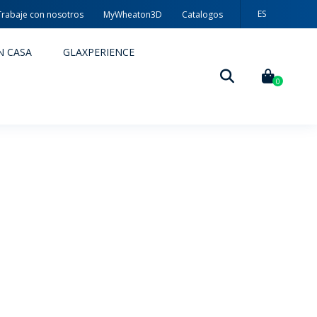
ES
Trabaje con nosotros
MyWheaton3D
Catalogos
PT
N CASA
GLAXPERIENCE
EN
0
DECORACIÓN
TÉCNICAS DE DECORACIÓN
MYWHEATON3D