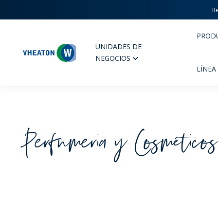
Re
PROD
UNIDADES DE
Wheaton
NEGOCIOS
LÍNEA
Perfumeria y Cosmético
PERFUMERIA Y COSMÉTICOS
FARM
PRODUCTOS
PR
INSPÍRATE
CAL