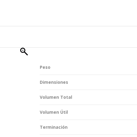
TENTABILIDAD
SOSTENTABILIDAD
DUCTOS EXCLUSIVOS
MYWHEATON 3D
ACAP
Peso
 INFORMACIONES
Dimensiones
Volumen Total
Volumen Útil
Terminación