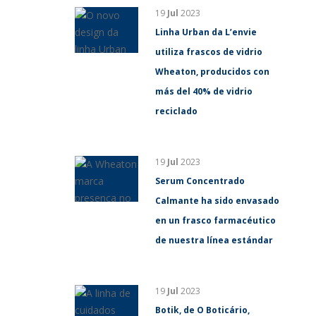
19
Jul
2023
Linha Urban da L’envie
utiliza frascos de vidrio
Wheaton, producidos con
más del 40% de vidrio
reciclado
19
Jul
2023
Serum Concentrado
Calmante ha sido envasado
en un frasco farmacéutico
de nuestra línea estándar
19
Jul
2023
Botik, de O Boticário,