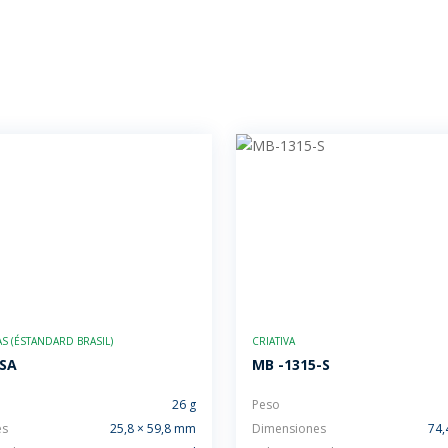
 (ÉSTANDARD BRASIL)
CRIATIVA
-SA
MB -1315-S
26 g
Peso
es
25,8 × 59,8 mm
Dimensiones
74,