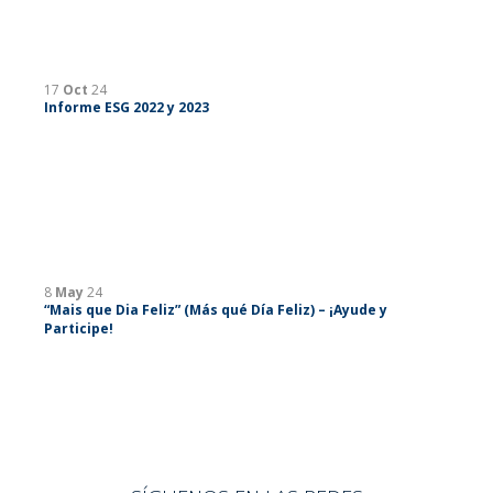
17
Oct
24
Informe ESG 2022 y 2023
8
May
24
“Mais que Dia Feliz” (Más qué Día Feliz) – ¡Ayude y
Participe!