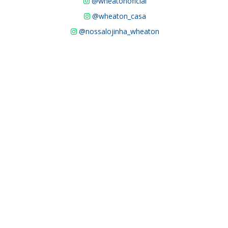
@wheatonoficial
@wheaton_casa
@nossalojinha_wheaton