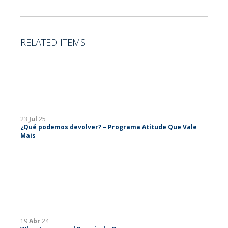
RELATED ITEMS
23
Jul
25
¿Qué podemos devolver? – Programa Atitude Que Vale
Mais
19
Abr
24