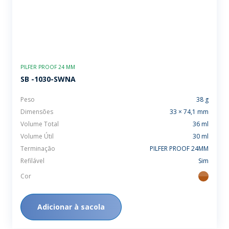
PILFER PROOF 24 MM
SB -1030-SWNA
Peso
38 g
Dimensões
33 × 74,1 mm
Volume Total
36 ml
Volume Útil
30 ml
Terminação
PILFER PROOF 24MM
Refilável
Sim
Cor
ambar
Adicionar à sacola