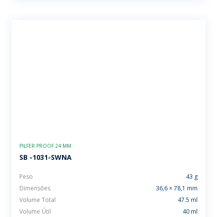
PILFER PROOF 24 MM
SB -1031-SWNA
Peso
43 g
Dimensões
36,6 × 78,1 mm
Volume Total
47.5 ml
Volume Útil
40 ml