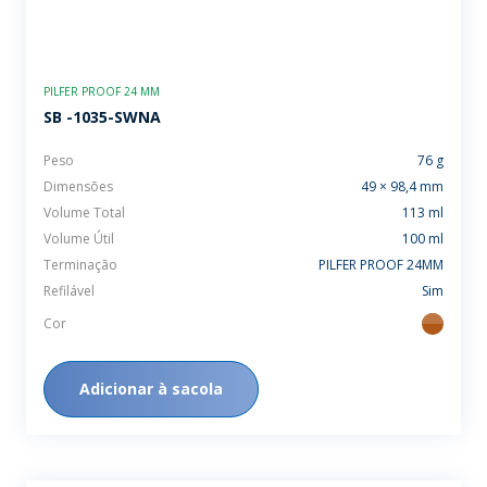
PILFER PROOF 24 MM
SB -1035-SWNA
Peso
76 g
Dimensões
49 × 98,4 mm
Volume Total
113 ml
Volume Útil
100 ml
Terminação
PILFER PROOF 24MM
Refilável
Sim
Cor
ambar
Adicionar à sacola