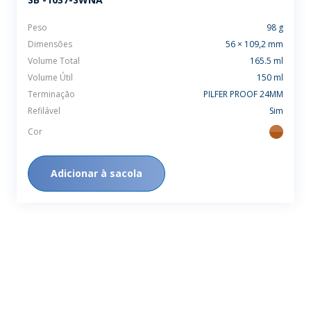
Peso
98 g
Dimensões
56 × 109,2 mm
Volume Total
165.5 ml
Volume Útil
150 ml
Terminação
PILFER PROOF 24MM
Refilável
Sim
Cor
ambar
Adicionar à sacola