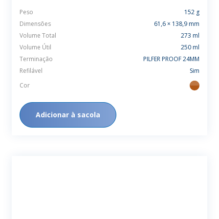
Peso
152 g
Dimensões
61,6 × 138,9 mm
Volume Total
273 ml
Volume Útil
250 ml
Terminação
PILFER PROOF 24MM
Refilável
Sim
Cor
ambar
Adicionar à sacola