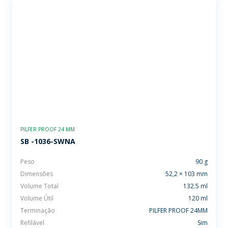
PILFER PROOF 24 MM
SB -1036-SWNA
Peso
90 g
Dimensões
52,2 × 103 mm
Volume Total
132.5 ml
Volume Útil
120 ml
Terminação
PILFER PROOF 24MM
Refilável
Sim