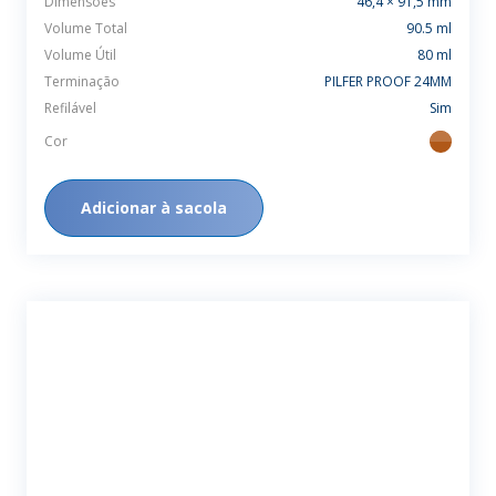
Dimensões
46,4 × 91,5 mm
Volume Total
90.5 ml
Volume Útil
80 ml
Terminação
PILFER PROOF 24MM
Refilável
Sim
Cor
ambar
Adicionar à sacola