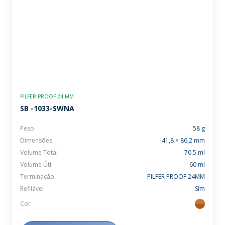
PILFER PROOF 24 MM
SB -1033-SWNA
Peso
58 g
Dimensões
41,8 × 86,2 mm
Volume Total
70.5 ml
Volume Útil
60 ml
Terminação
PILFER PROOF 24MM
Refilável
Sim
Cor
ambar