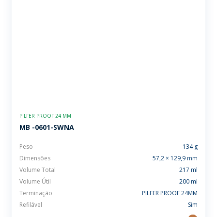
PILFER PROOF 24 MM
MB -0601-SWNA
Peso
134 g
Dimensões
57,2 × 129,9 mm
Volume Total
217 ml
Volume Útil
200 ml
Terminação
PILFER PROOF 24MM
Refilável
Sim