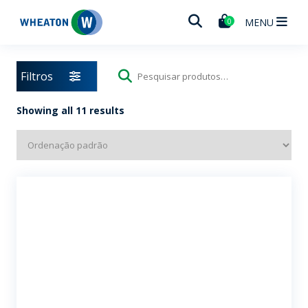
Wheaton
MENU
0
Filtros
Pesquisar
por:
Showing all 11 results