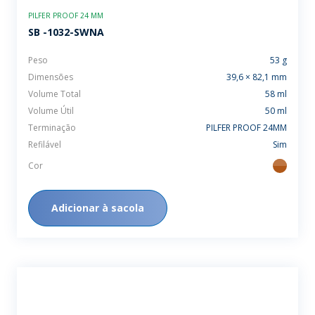
PILFER PROOF 24 MM
SB -1032-SWNA
Peso
53 g
Dimensões
39,6 × 82,1 mm
Volume Total
58 ml
Volume Útil
50 ml
Terminação
PILFER PROOF 24MM
Refilável
Sim
Cor
ambar
Adicionar à sacola