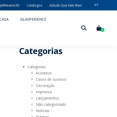
PT
yWheaton3D
Catálogos
Atitude Que Vale Mais
EN
CASA
GLAXPERIENCE
ES
0
Categorias
Categorias
Acontece
Casos de sucesso
Decoração
DECORAÇÃO
Imprensa
Lançamentos
TÉCNICAS DE DECORAÇÃO
Não categorizado
Noticias
MYWHEATON3D
Prêmios