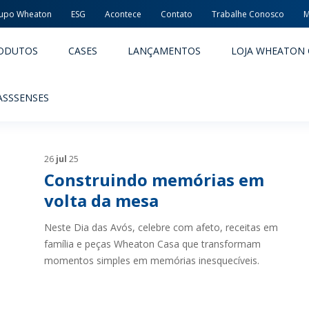
upo Wheaton
ESG
Acontece
Contato
Trabalhe Conosco
M
ODUTOS
CASES
LANÇAMENTOS
LOJA WHEATON 
ASSSENSES
26
jul
25
Construindo memórias em
volta da mesa
Neste Dia das Avós, celebre com afeto, receitas em
ACÊUTICOS
ALIMENTOS E BEBIDAS
família e peças Wheaton Casa que transformam
momentos simples em memórias inesquecíveis.
ODUTOS
PRODUTOS
LIDADE E SEGURANÇA
EMBALAGENS PREMIADAS