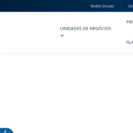
Redes Sociais
Gr
PR
UNIDADES DE NEGÓCIOS
Wheaton
GL
PERFUMARIA E COSMÉTICOS
FARM
PRODUTOS
PR
INSPIRE-SE
QUA