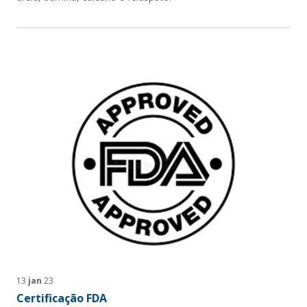
13
jan
23
Certificação FDA