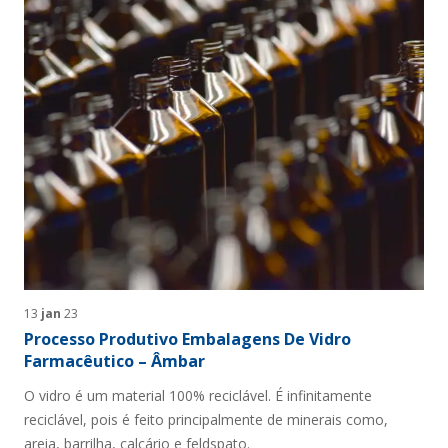
13
jan
23
Processo Produtivo Embalagens De Vidro
Farmacêutico – Âmbar
O vidro é um material 100% reciclável. É infinitamente
reciclável, pois é feito principalmente de minerais como,
areia, barrilha, calcário e feldspato.