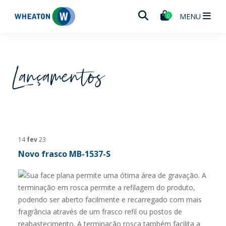
Wheaton
MENU
0
Lançamentos
14
fev
23
Novo frasco MB-1537-S