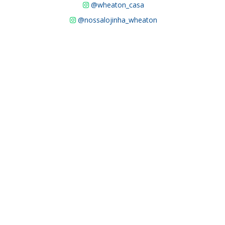
@wheaton_casa
@nossalojinha_wheaton