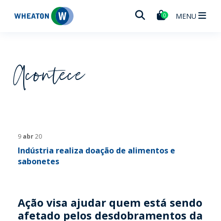
Wheaton
MENU
0
Acontece
9
abr
20
Indústria realiza doação de alimentos e
sabonetes
Ação visa ajudar quem está sendo
afetado pelos desdobramentos da