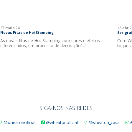
27
maio
24
18
abr
2
Novas Fitas de HotStamping
Serigraf
As novas fitas de Hot Stamping com cores e efeitos
Com Whe
diferenciados, um processo de decoração[…]
toque c
SIGA-NOS NAS REDES
@wheatonoficial
@wheatonoficial
@wheaton_casa