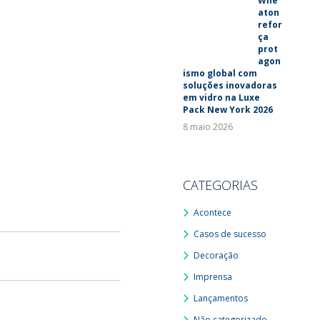
Whe
aton
refor
ça
prot
agon
ismo global com
soluções inovadoras
em vidro na Luxe
Pack New York 2026
8 maio 2026
CATEGORIAS
Acontece
Casos de sucesso
Decoração
Imprensa
Lançamentos
Não categorizado