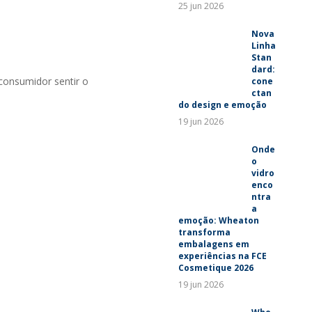
25 jun 2026
Nova
Linha
Stan
dard:
consumidor sentir o
cone
ctan
do design e emoção
19 jun 2026
Onde
o
vidro
enco
ntra
a
emoção: Wheaton
transforma
embalagens em
experiências na FCE
Cosmetique 2026
19 jun 2026