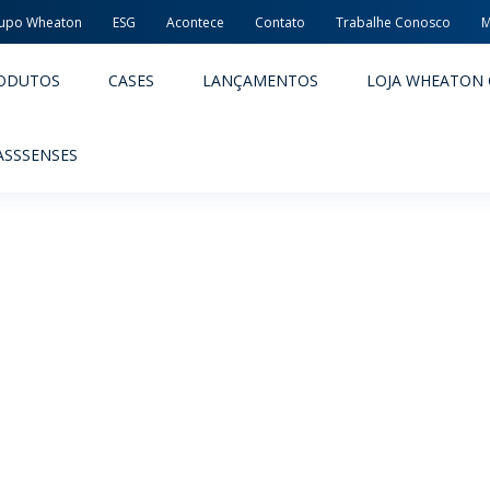
upo Wheaton
ESG
Acontece
Contato
Trabalhe Conosco
M
ODUTOS
CASES
LANÇAMENTOS
LOJA WHEATON 
ASSSENSES
ACÊUTICOS
ALIMENTOS E BEBIDAS
ODUTOS
PRODUTOS
LIDADE E SEGURANÇA
EMBALAGENS PREMIADAS