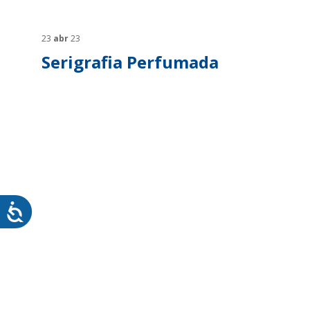
SUSTENTABILIDADE
SUS
MYWHEATON3D
SOL
23
abr
23
Serigrafia Perfumada
WHEATON CASA
FARM
PRODUTOS
SAI
BLOG
LOJA WHEATON CASA
ONDE ENCONTRAR