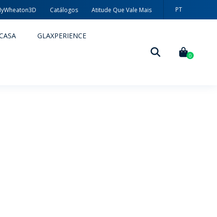
PT
yWheaton3D
Catálogos
Atitude Que Vale Mais
EN
CASA
GLAXPERIENCE
ES
0
DECORAÇÃO
TÉCNICAS DE DECORAÇÃO
MYWHEATON3D