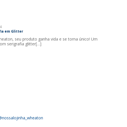
4
ia em Glitter
aton, seu produto ganha vida e se torna único! Um
om serigrafia glitter[…]
@nossalojinha_wheaton