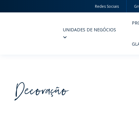
Redes Sociais
Gr
PR
UNIDADES DE NEGÓCIOS
Wheaton
GL
Decoração
PERFUMARIA E COSMÉTICOS
FARM
PRODUTOS
PR
INSPIRE-SE
QUA