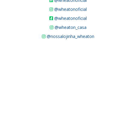
@wheatonoficial
@wheatonoficial
@wheatonoficial
@wheaton_casa
@nossalojinha_wheaton