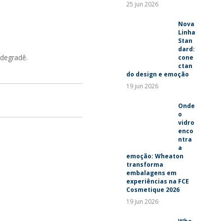
25 jun 2026
Nova
Linha
Stan
dard:
 degradê.
cone
ctan
do design e emoção
19 jun 2026
Onde
o
vidro
enco
ntra
a
emoção: Wheaton
transforma
embalagens em
experiências na FCE
Cosmetique 2026
19 jun 2026