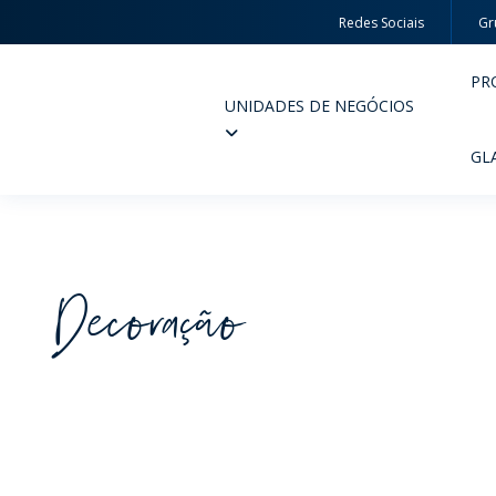
Redes Sociais
Gr
PR
UNIDADES DE NEGÓCIOS
Wheaton
GL
Decoração
PERFUMARIA E COSMÉTICOS
FARM
PRODUTOS
PR
INSPIRE-SE
QUA