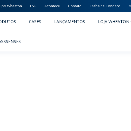
upo Wheaton
ESG
Acontece
Contato
Trabalhe Conosco
M
ODUTOS
CASES
LANÇAMENTOS
LOJA WHEATON 
ASSSENSES
ACÊUTICOS
ALIMENTOS E BEBIDAS
ODUTOS
PRODUTOS
LIDADE E SEGURANÇA
EMBALAGENS PREMIADAS