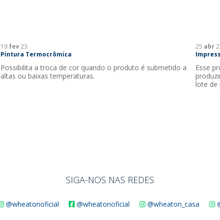
19
fev
23
25
abr
2
Pintura Termocrômica
Impress
Possibilita a troca de cor quando o produto é submetido a
Esse pr
altas ou baixas temperaturas.
produzi
lote de
SIGA-NOS NAS REDES
@wheatonoficial
@wheatonoficial
@wheaton_casa