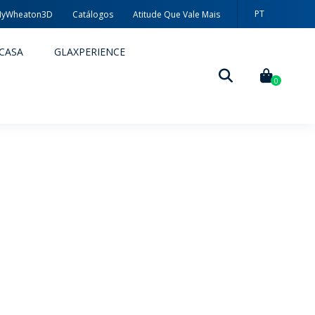
PT
yWheaton3D
Catálogos
Atitude Que Vale Mais
EN
CASA
GLAXPERIENCE
ES
0
DECORAÇÃO
TÉCNICAS DE DECORAÇÃO
MYWHEATON3D