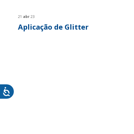
SUSTENTABILIDADE
SUS
MYWHEATON3D
SOL
21
abr
23
Aplicação de Glitter
WHEATON CASA
FARM
PRODUTOS
SAI
BLOG
LOJA WHEATON CASA
ONDE ENCONTRAR