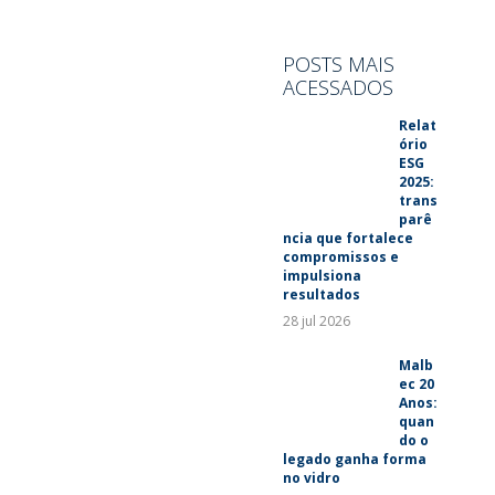
SUSTENTABILIDADE
LANÇAMENTOS
POSTS MAIS
ACESSADOS
Relat
ório
ESG
2025:
trans
parê
ncia que fortalece
compromissos e
impulsiona
resultados
28 jul 2026
Malb
ec 20
Anos:
quan
do o
legado ganha forma
no vidro