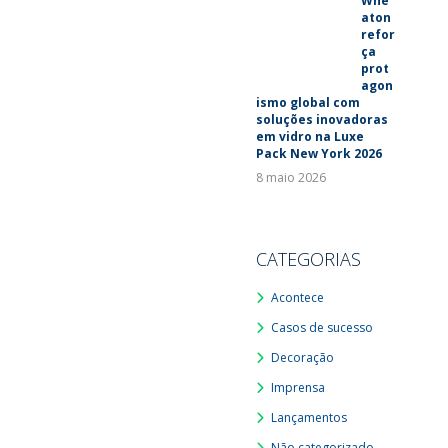
Whe
aton
refor
ça
prot
agon
ismo global com
soluções inovadoras
em vidro na Luxe
Pack New York 2026
8 maio 2026
CATEGORIAS
Acontece
Casos de sucesso
Decoração
Imprensa
Lançamentos
Não categorizado