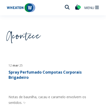
Wheaton
MENU
0
Acontece
12
mar
25
Spray Perfumado Compotas Corporais
Brigadeiro
Notas de baunilha, cacau e caramelo envolvem os
sentidos. ✨