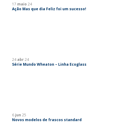
17
maio
24
Ação Mas que dia Feliz foi um sucesso!
24
abr
24
Série Mundo Wheaton – Linha Ecoglass
6
jun
25
Novos modelos de frascos standard