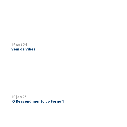
16
set
24
Vem de Vibez!
10
jan
25
O Reacendimento do Forno 1