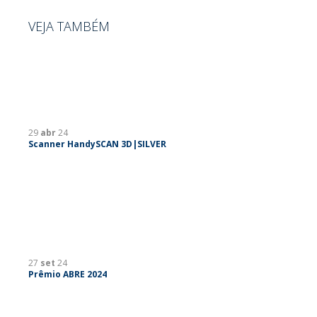
VEJA TAMBÉM
29
abr
24
Scanner HandySCAN 3D|SILVER
27
set
24
Prêmio ABRE 2024