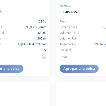
TENTABILIDAD
SOSTENTABILIDAD
CRIATIVA
DUCTOS EXCLUSIVOS
MYWHEATON 3D
S
LB -0537-ST
236 g
Peso
es
98,9 × 61,9 mm
Dimensiones
75
tal
320 ml
Volumen Total
l
300 ml
Volumen Útil
n
ARJEK 85MM ESPECIAL
Terminación
ESPECIAL
ACAP
Sí
Refilável
Color
flint
 INFORMACIONES
r a la bolsa
Agregar a la bolsa