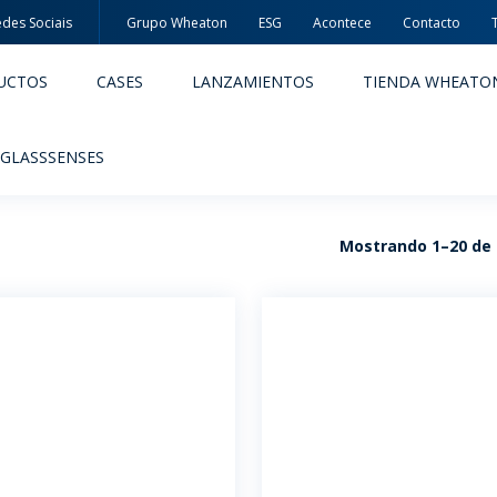
des Sociais
Grupo Wheaton
ESG
Acontece
Contacto
UCTOS
CASES
LANZAMIENTOS
TIENDA WHEATO
 GLASSSENSES
Mostrando 1–20 de 
ACÊUTICOS
ALIMENTOS Y BEBIDAS
ODUCTOS
PRODUCTOS
IDAD Y SEGURIDAD
EMBALAJES PREMIADAS