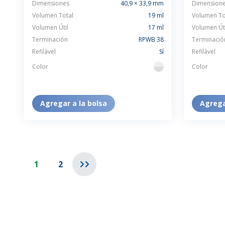
Dimensiones
40,9 × 33,9 mm
Dimension
Volumen Total
19 ml
Volumen To
Volumen Útil
17 ml
Volumen Úti
Terminación
RPWB 38
Terminació
Refilável
Sí
Refilável
Color
Color
flint
Agregar a la bolsa
Agrega
1
2