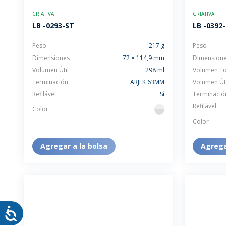
SOSTENTABILIDAD
SOS
CRIATIVA
CRIATIVA
MYWHEATON3D
PRO
LB -0293-ST
LB -0392-
Peso
217 g
Peso
Dimensiones
72 × 114,9 mm
Dimension
Volumen Útil
298 ml
Volumen To
Terminación
ARJEK 63MM
Volumen Úti
Refilável
Sí
Terminació
WHEATON CASA
FARM
Refilável
Color
flint
Color
PRODUCTOS
MÁS
Agregar a la bolsa
Agrega
BLOG
TIENDA WHEATON CASA
DONDE ENCONTRAR