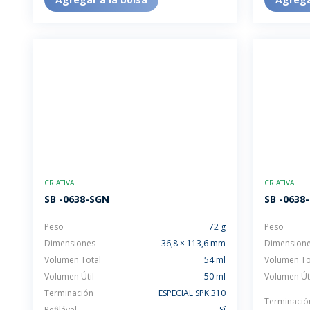
CRIATIVA
CRIATIVA
SB -0638-SGN
SB -0638
Peso
72 g
Peso
Dimensiones
36,8 × 113,6 mm
Dimension
Volumen Total
54 ml
Volumen To
Volumen Útil
50 ml
Volumen Úti
Terminación
ESPECIAL SPK 310
Terminació
Refilável
Sí