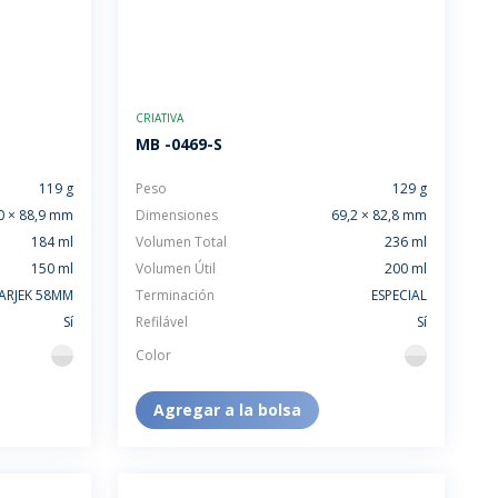
CRIATIVA
MB -0469-S
119 g
Peso
129 g
0 × 88,9 mm
Dimensiones
69,2 × 82,8 mm
184 ml
Volumen Total
236 ml
150 ml
Volumen Útil
200 ml
ARJEK 58MM
Terminación
ESPECIAL
Sí
Refilável
Sí
Color
flint
flint
Agregar a la bolsa