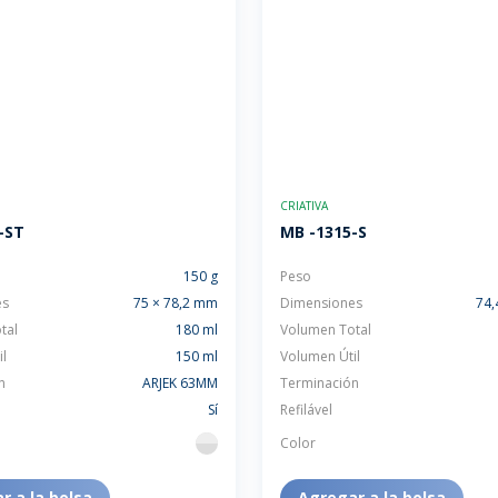
CRIATIVA
-ST
MB -1315-S
150 g
Peso
es
75 × 78,2 mm
Dimensiones
74,
tal
180 ml
Volumen Total
l
150 ml
Volumen Útil
n
ARJEK 63MM
Terminación
Sí
Refilável
Color
flint
r a la bolsa
Agregar a la bolsa