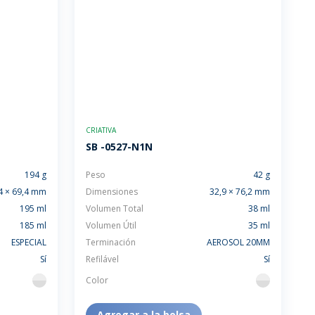
CRIATIVA
SB -0527-N1N
194 g
Peso
42 g
4 × 69,4 mm
Dimensiones
32,9 × 76,2 mm
195 ml
Volumen Total
38 ml
185 ml
Volumen Útil
35 ml
ESPECIAL
Terminación
AEROSOL 20MM
Sí
Refilável
Sí
Color
flint
flint
Agregar a la bolsa