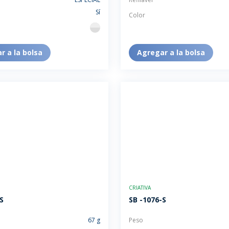
Sí
Color
flint
r a la bolsa
Agregar a la bolsa
CRIATIVA
S
SB -1076-S
67 g
Peso