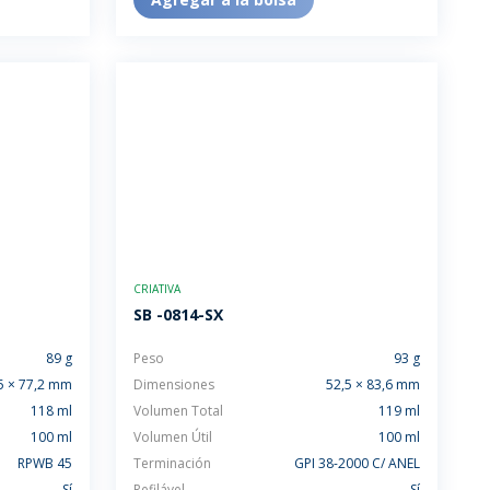
CRIATIVA
SB -0814-SX
89 g
Peso
93 g
5 × 77,2 mm
Dimensiones
52,5 × 83,6 mm
118 ml
Volumen Total
119 ml
100 ml
Volumen Útil
100 ml
RPWB 45
Terminación
GPI 38-2000 C/ ANEL
Sí
Refilável
Sí