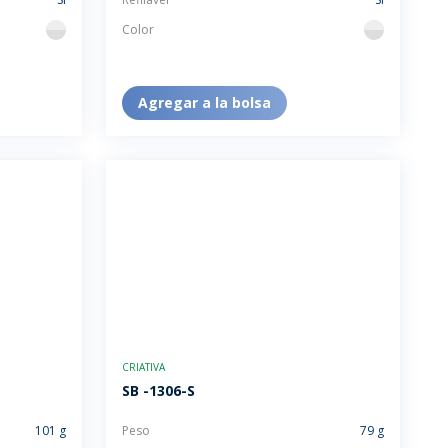
Color
flint
flint
Agregar a la bolsa
CRIATIVA
SB -1306-S
101 g
Peso
79 g