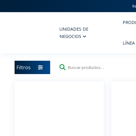
Re
PROD
UNIDADES DE
Wheaton
NEGOCIOS
LÍNEA
Filtros
Buscar
por:
PERFUMERIA Y COSMÉTICOS
FARM
PRODUCTOS
PR
INSPÍRATE
CAL