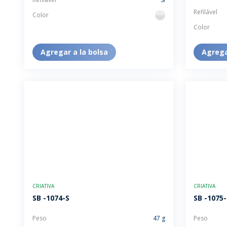
Refilável
Color
flint
Color
Agregar a la bolsa
Agrega
CRIATIVA
CRIATIVA
SB -1074-S
SB -1075-
Peso
47 g
Peso