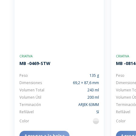
CRIATIVA
CRIATIVA
MB -0469-STW
MB -0814
Peso
135 g
Peso
Dimensiones
69,2 × 87,6 mm
Dimension
Volumen Total
243 ml
Volumen To
Volumen Útil
200 ml
Volumen Úti
Terminación
ARJEK 63MM
Terminació
Refilável
Sí
Refilável
Color
Color
flint
Agregar a la bolsa
Agrega