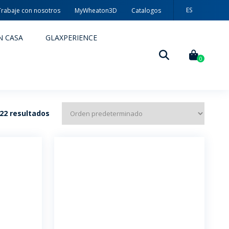
ES
Trabaje con nosotros
MyWheaton3D
Catalogos
PT
N CASA
GLAXPERIENCE
EN
0
22 resultados
DECORACIÓN
TÉCNICAS DE DECORACIÓN
MYWHEATON3D