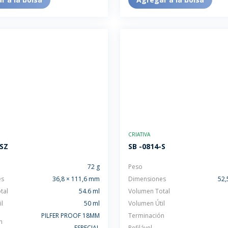
CRIATIVA
-SZ
SB -0814-S
72 g
Peso
es
36,8 × 111,6 mm
Dimensiones
52,
tal
54.6 ml
Volumen Total
l
50 ml
Volumen Útil
PILFER PROOF 18MM
Terminación
n
ESPECIAL
Refilável