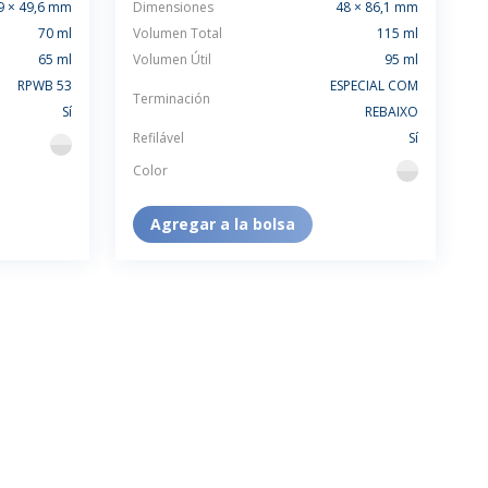
9 × 49,6 mm
Dimensiones
48 × 86,1 mm
70 ml
Volumen Total
115 ml
65 ml
Volumen Útil
95 ml
RPWB 53
ESPECIAL COM
Terminación
Sí
REBAIXO
Refilável
Sí
flint
Color
flint
Agregar a la bolsa