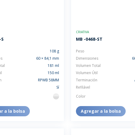
CRIATIVA
-S
MB -0468-ST
108 g
Peso
es
60 × 84,1 mm
Dimensiones
6
tal
181 ml
Volumen Total
l
150 ml
Volumen Útil
n
RPWB 58MM
Terminación
Sí
Refilável
Color
flint
r a la bolsa
Agregar a la bolsa