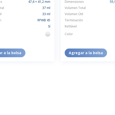
es
47,6 × 41,2 mm
Dimensiones
55,
tal
37 ml
Volumen Total
l
33 ml
Volumen Útil
n
RPWB 45
Terminación
Sí
Refilável
Color
flint
r a la bolsa
Agregar a la bolsa