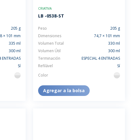
SUSTENTABILIDAD
CRIATIVA
LANZAMIENTOS
LB -0538-ST
205 g
Peso
205 g
,8 × 101 mm
Dimensiones
74,7 × 101 mm
335 ml
Volumen Total
330 ml
300 ml
Volumen Útil
300 ml
 4 ENTRADAS
Terminación
ESPECIAL 4 ENTRADAS
Sí
Refilável
Sí
Color
flint
flint
Agregar a la bolsa