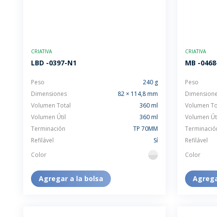
CRIATIVA
CRIATIVA
LBD -0397-N1
MB -0468
Peso
240 g
Peso
Dimensiones
82 × 114,8 mm
Dimension
Volumen Total
360 ml
Volumen To
Volumen Útil
360 ml
Volumen Úti
Terminación
TP 70MM
Terminació
Refilável
Sí
Refilável
Color
Color
flint
Agregar a la bolsa
Agrega