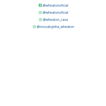
@wheatonoficial
@wheatonoficial
@wheaton_casa
@nossalojinha_wheaton