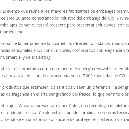
k. El evento que reúne a los mayores fabricantes de embalajes premi
ria celebra 20 años conectando la industria del embalaje de lujo. Y Wh
embalajes de vidrio, estará presente para presentar soluciones, con 
rteamericano.
nacional de la perfumería y la cosmética, ofreciendo cada vez más so
encias sensoriales a los consumidores, combinados con elegancia y te
tor Comercial y de Marketing.
en utilizar el biometano como una fuente de energía renovable, reemp
, se ahorrará la emisión de aproximadamente 7.000 toneladas de CO² 
productos que estimulen los sentidos y sean un diferencial, la serig
 de fragancia en el arte serigrafiado del frasco, lo que permite olerl
balajes, Wheaton presentará Inner Color, una tecnología de pintura 
o y el fondo del frasco. Y todo esto se puede combinar con otras técn
virtiéndose en una forma sofisticada de proteger el contenido y atraer