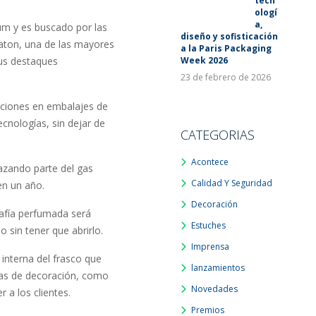
tecn
ologí
a,
um y es buscado por las
diseño y sofisticación
eaton, una de las mayores
a la Paris Packaging
Week 2026
sus destaques
23 de febrero de 2026
luciones en embalajes de
cnologías, sin dejar de
CATEGORIAS
Acontece
lazando parte del gas
Calidad Y Seguridad
en un año.
Decoración
rafía perfumada será
Estuches
o sin tener que abrirlo.
Imprensa
interna del frasco que
lanzamientos
icas de decoración, como
Novedades
 a los clientes.
Premios