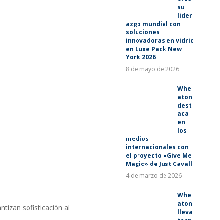
su
lider
azgo mundial con
soluciones
innovadoras en vidrio
en Luxe Pack New
York 2026
8 de mayo de 2026
Whe
aton
dest
aca
en
los
medios
internacionales con
el proyecto «Give Me
Magic» de Just Cavalli
4 de marzo de 2026
Whe
aton
tizan sofisticación al
lleva