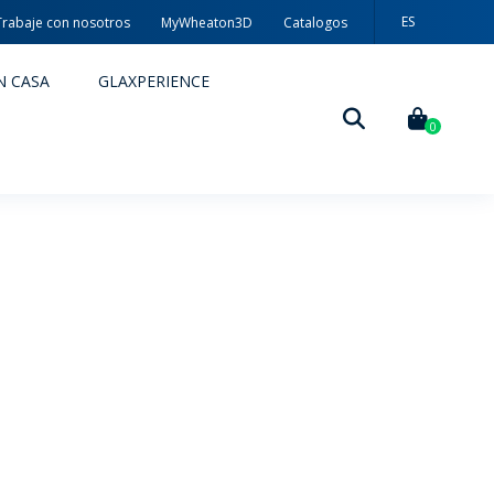
ES
Trabaje con nosotros
MyWheaton3D
Catalogos
PT
N CASA
GLAXPERIENCE
EN
0
DECORACIÓN
TÉCNICAS DE DECORACIÓN
MYWHEATON3D