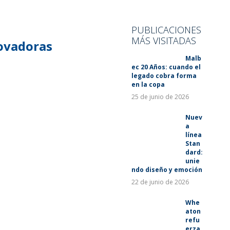
SUSTENTABILIDAD
LANZAMIENTOS
PUBLICACIONES
MÁS VISITADAS
ovadoras
Malb
ec 20 Años: cuando el
legado cobra forma
en la copa
25 de junio de 2026
Nuev
a
línea
Stan
dard:
unie
ndo diseño y emoción
22 de junio de 2026
Whe
aton
refu
erza