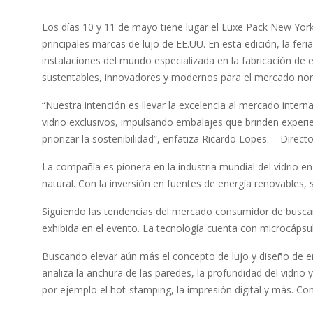
Los días 10 y 11 de mayo tiene lugar el Luxe Pack New Yor
principales marcas de lujo de EE.UU. En esta edición, la fe
instalaciones del mundo especializada en la fabricación de 
sustentables, innovadores y modernos para el mercado no
“Nuestra intención es llevar la excelencia al mercado inter
vidrio exclusivos, impulsando embalajes que brinden experi
priorizar la sostenibilidad”, enfatiza Ricardo Lopes. – Direc
La compañía es pionera en la industria mundial del vidrio 
natural. Con la inversión en fuentes de energía renovables
Siguiendo las tendencias del mercado consumidor de buscar 
exhibida en el evento. La tecnología cuenta con microcápsulas
Buscando elevar aún más el concepto de lujo y diseño de em
analiza la anchura de las paredes, la profundidad del vidri
por ejemplo el hot-stamping, la impresión digital y más. Con