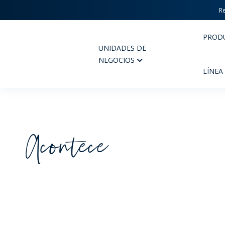
Re
PROD
UNIDADES DE
Wheaton
NEGOCIOS
LÍNEA
Acontece
PERFUMERIA Y COSMÉTICOS
FARM
PRODUCTOS
PR
INSPÍRATE
CAL