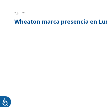
SOSTENTABILIDAD
SOS
MYWHEATON3D
PRO
7
Jun
23
Wheaton marca presencia en Lu
WHEATON CASA
FARM
PRODUCTOS
MÁS
BLOG
TIENDA WHEATON CASA
DONDE ENCONTRAR