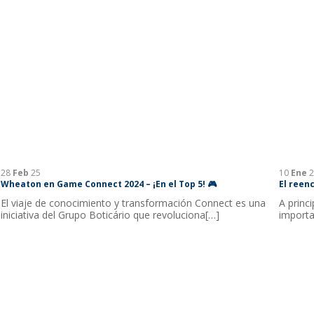
28
Feb
25
10
Ene
2
Wheaton en Game Connect 2024 – ¡En el Top 5! 🎮
El reen
El viaje de conocimiento y transformación Connect es una
A princ
iniciativa del Grupo Boticário que revoluciona[…]
importa