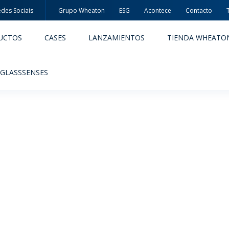
des Sociais
Grupo Wheaton
ESG
Acontece
Contacto
UCTOS
CASES
LANZAMIENTOS
TIENDA WHEATO
 GLASSSENSES
ACÊUTICOS
ALIMENTOS Y BEBIDAS
ODUCTOS
PRODUCTOS
IDAD Y SEGURIDAD
EMBALAJES PREMIADAS