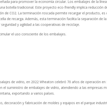
señada para promover la economía circular. Los embalajes de la línea 
na botella tradicional. Este proyecto eco-friendly implica reducción
n de CO2. La terminación roscada permite recargar el producto, es d
lla de recarga. Además, esta terminación facilita la separación de la v
seguridad y agilidad a las cooperativas de reciclaje.
timular el uso consciente de los embalajes.
lajes de vidrio, en 2022 Wheaton celebró 70 años de operación en Bra
n el suministro de embalajes de vidrio, atendiendo a las empresas m
ntaria, exportando a varios países.
io, decoración y fabricación de moldes y equipos en el parque indust