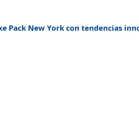
TENTABILIDAD
SOSTENTABILIDAD
DUCTOS EXCLUSIVOS
MYWHEATON 3D
xe Pack New York con tendencias inn
ACAP
 INFORMACIONES