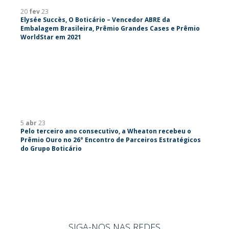
20
fev
23
Elysée Succès, O Boticário – Vencedor ABRE da
Embalagem Brasileira, Prêmio Grandes Cases e Prêmio
WorldStar em 2021
5
abr
23
Pelo terceiro ano consecutivo, a Wheaton recebeu o
Prêmio Ouro no 26° Encontro de Parceiros Estratégicos
do Grupo Boticário
SIGA-NOS NAS REDES