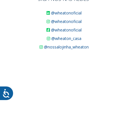
@wheatonoficial
@wheatonoficial
@wheatonoficial
@wheaton_casa
@nossalojinha_wheaton