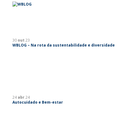
30
out
23
WBLOG – Na rota da sustentabilidade e diversidade
24
abr
24
Autocuidado e Bem-estar