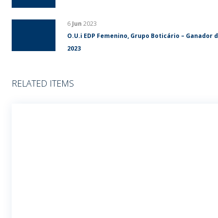
Linha Botik, O Boticário – Ganador del Premio G
6
Jun
2023
O.U.i EDP Femenino, Grupo Boticário – Ganador 
2023
RELATED ITEMS