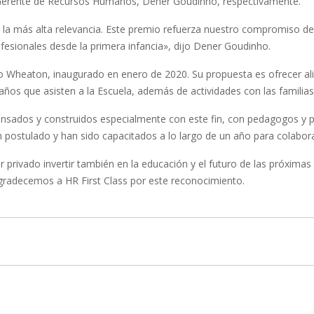
ro Gerente de Recursos Humanos, Dener Goudinho, respectivamente.
e la más alta relevancia. Este premio refuerza nuestro compromiso d
fesionales desde la primera infancia», dijo Dener Goudinho.
upo Wheaton, inaugurado en enero de 2020. Su propuesta es ofrecer a
ños que asisten a la Escuela, además de actividades con las familias
ensados y construidos especialmente con este fin, con pedagogos y p
ostulado y han sido capacitados a lo largo de un año para colabora
privado invertir también en la educación y el futuro de las próximas
gradecemos a HR First Class por este reconocimiento.