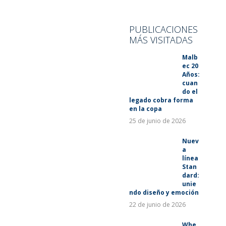
SUSTENTABILIDAD
LANZAMIENTOS
PUBLICACIONES
MÁS VISITADAS
Malb
ec 20
Años:
cuan
do el
legado cobra forma
en la copa
25 de junio de 2026
Nuev
a
línea
Stan
dard:
unie
ndo diseño y emoción
22 de junio de 2026
Whe