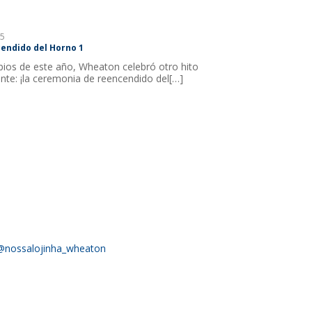
5
cendido del Horno 1
ipios de este año, Wheaton celebró otro hito
nte: ¡la ceremonia de reencendido del[…]
@nossalojinha_wheaton