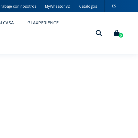
ES
Trabaje con nosotros
MyWheaton3D
Catalogos
PT
N CASA
GLAXPERIENCE
EN
0
DECORACIÓN
TÉCNICAS DE DECORACIÓN
MYWHEATON3D