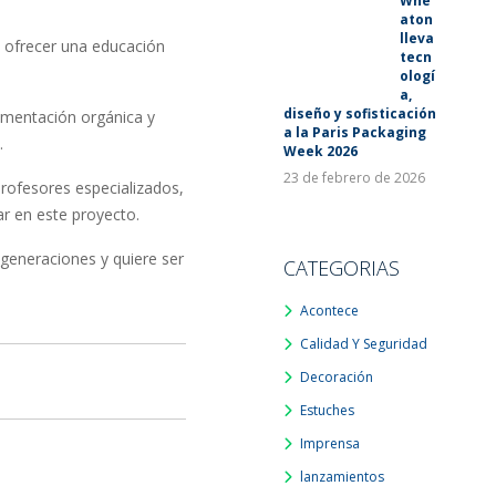
Whe
aton
lleva
e ofrecer una educación
tecn
ologí
a,
diseño y sofisticación
limentación orgánica y
a la Paris Packaging
.
Week 2026
23 de febrero de 2026
rofesores especializados,
r en este proyecto.
 generaciones y quiere ser
CATEGORIAS
Acontece
Calidad Y Seguridad
Decoración
Estuches
Imprensa
lanzamientos