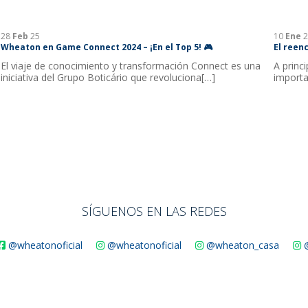
28
Feb
25
10
Ene
2
Wheaton en Game Connect 2024 – ¡En el Top 5! 🎮
El reen
El viaje de conocimiento y transformación Connect es una
A princ
iniciativa del Grupo Boticário que revoluciona[…]
importa
SÍGUENOS EN LAS REDES
@wheatonoficial
@wheatonoficial
@wheaton_casa