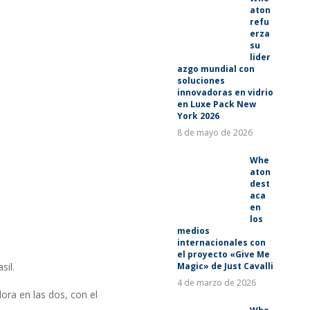
aton
refu
erza
su
lider
azgo mundial con
soluciones
innovadoras en vidrio
en Luxe Pack New
York 2026
8 de mayo de 2026
Whe
aton
dest
aca
en
los
medios
internacionales con
el proyecto «Give Me
Magic» de Just Cavalli
sil.
4 de marzo de 2026
ora en las dos, con el