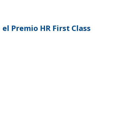
TENTABILIDAD
SOSTENTABILIDAD
DUCTOS EXCLUSIVOS
MYWHEATON 3D
el Premio HR First Class
ACAP
 INFORMACIONES