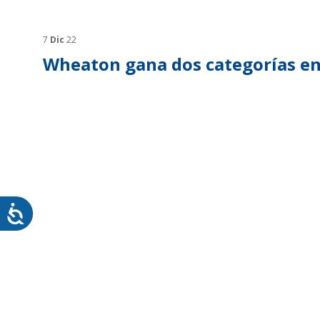
SOSTENTABILIDAD
SOS
MYWHEATON3D
PRO
7
Dic
22
Wheaton gana dos categorías en 
WHEATON CASA
FARM
PRODUCTOS
MÁS
BLOG
TIENDA WHEATON CASA
DONDE ENCONTRAR