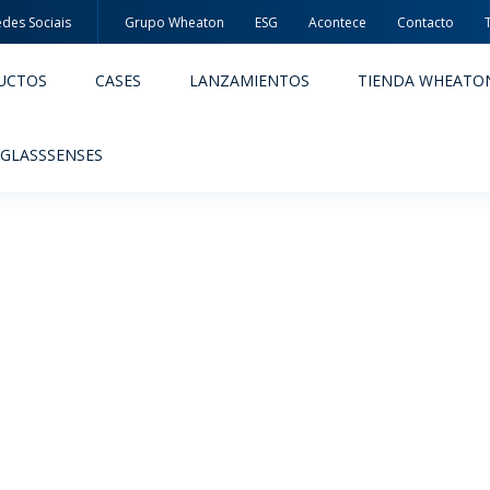
des Sociais
Grupo Wheaton
ESG
Acontece
Contacto
UCTOS
CASES
LANZAMIENTOS
TIENDA WHEATO
 GLASSSENSES
ACÊUTICOS
ALIMENTOS Y BEBIDAS
ODUCTOS
PRODUCTOS
IDAD Y SEGURIDAD
EMBALAJES PREMIADAS