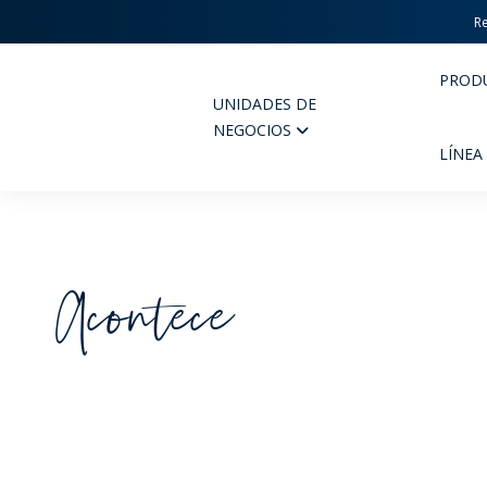
Re
PROD
UNIDADES DE
Wheaton
NEGOCIOS
LÍNEA
Acontece
PERFUMERIA Y COSMÉTICOS
FARM
PRODUCTOS
PR
INSPÍRATE
CAL