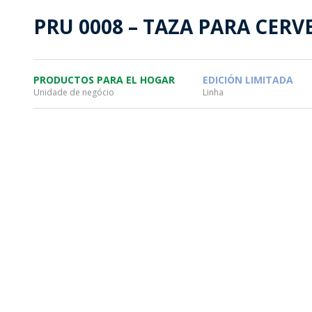
SOSTENTABILIDAD
SOS
PRU 0008 – TAZA PARA CERV
MYWHEATON3D
PRO
PRODUCTOS PARA EL HOGAR
EDICIÓN LIMITADA
Unidade de negócio
Linha
WHEATON CASA
FARM
PRODUCTOS
MÁS
BLOG
TIENDA WHEATON CASA
DONDE ENCONTRAR