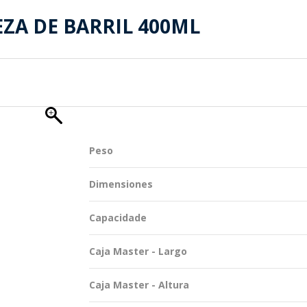
TENTABILIDAD
SOSTENTABILIDAD
EZA DE BARRIL 400ML
DUCTOS EXCLUSIVOS
MYWHEATON 3D
ACAP
Peso
 INFORMACIONES
Dimensiones
Capacidade
Caja Master - Largo
Caja Master - Altura