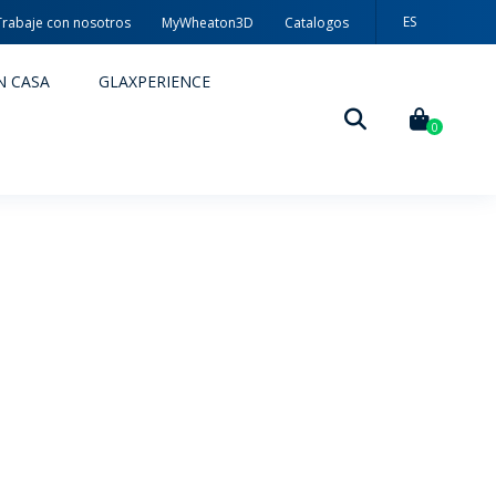
ES
Trabaje con nosotros
MyWheaton3D
Catalogos
PT
N CASA
GLAXPERIENCE
EN
0
DECORACIÓN
TÉCNICAS DE DECORACIÓN
MYWHEATON3D