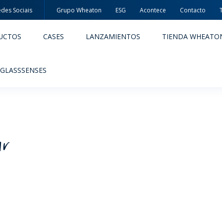
des Sociais
Grupo Wheaton
ESG
Acontece
Contacto
UCTOS
CASES
LANZAMIENTOS
TIENDA WHEATO
 GLASSSENSES
ar
ACÊUTICOS
ALIMENTOS Y BEBIDAS
ODUCTOS
PRODUCTOS
IDAD Y SEGURIDAD
EMBALAJES PREMIADAS