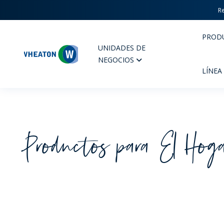
Re
PROD
UNIDADES DE
Wheaton
NEGOCIOS
LÍNEA
Productos para El Hog
PERFUMERIA Y COSMÉTICOS
FARM
PRODUCTOS
PR
INSPÍRATE
CAL