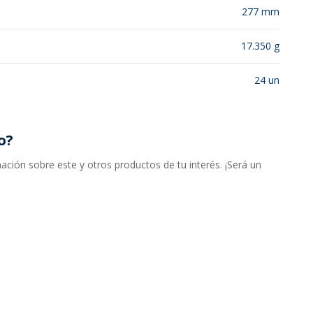
277 mm
17.350 g
24 un
o?
ción sobre este y otros productos de tu interés. ¡Será un