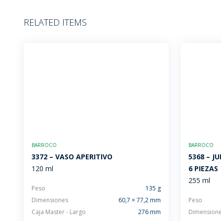
RELATED ITEMS
BARROCO
BARROCO
3372 – VASO APERITIVO
5368 – J
120 ml
6 PIEZAS
255 ml
Peso
135 g
Dimensiones
60,7 × 77,2 mm
Peso
Caja Master - Largo
276 mm
Dimension