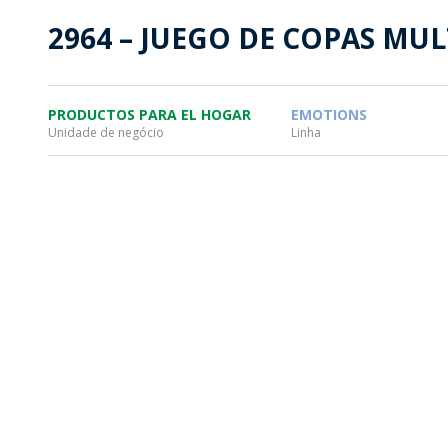
SOSTENTABILIDAD
SOS
2964 – JUEGO DE COPAS MULT
MYWHEATON3D
PRO
PRODUCTOS PARA EL HOGAR
EMOTIONS
Unidade de negócio
Linha
WHEATON CASA
FARM
PRODUCTOS
MÁS
BLOG
TIENDA WHEATON CASA
DONDE ENCONTRAR