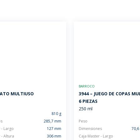
BARROCO
PLATO MULTIUSO
3944 – JUEGO DE COPAS MU
6 PIEZAS
250 ml
810 g
es
285,7 mm
Peso
 - Largo
127 mm
Dimensiones
70,6
 - Altura
306 mm
Caja Master - Largo