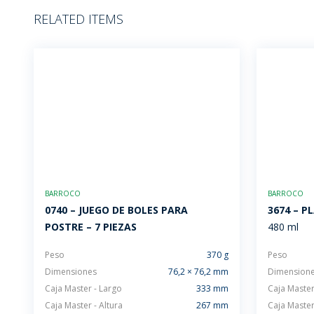
RELATED ITEMS
BARROCO
BARROCO
0740 – JUEGO DE BOLES PARA
3674 – 
POSTRE – 7 PIEZAS
480 ml
Peso
370 g
Peso
Dimensiones
76,2 × 76,2 mm
Dimension
Caja Master - Largo
333 mm
Caja Master
Caja Master - Altura
267 mm
Caja Master