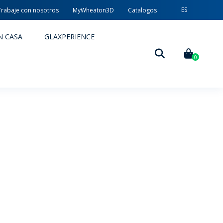
ES
Trabaje con nosotros
MyWheaton3D
Catalogos
PT
N CASA
GLAXPERIENCE
EN
0
DECORACIÓN
TÉCNICAS DE DECORACIÓN
MYWHEATON3D