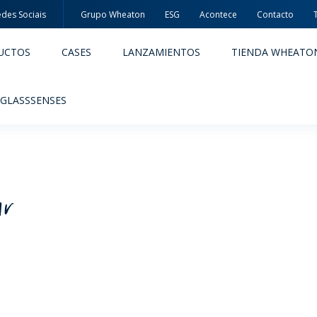
des Sociais
Grupo Wheaton
ESG
Acontece
Contacto
UCTOS
CASES
LANZAMIENTOS
TIENDA WHEATO
 GLASSSENSES
ar
ACÊUTICOS
ALIMENTOS Y BEBIDAS
ODUCTOS
PRODUCTOS
IDAD Y SEGURIDAD
EMBALAJES PREMIADAS