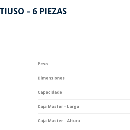
TENTABILIDAD
SOSTENTABILIDAD
IUSO – 6 PIEZAS
DUCTOS EXCLUSIVOS
MYWHEATON 3D
ACAP
Peso
 INFORMACIONES
Dimensiones
Capacidade
Caja Master - Largo
Caja Master - Altura