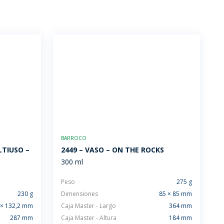
BARROCO
LTIUSO –
2449 – VASO – ON THE ROCKS
300 ml
Peso
275 g
230 g
Dimensiones
85 × 85 mm
 × 132,2 mm
Caja Master - Largo
364 mm
287 mm
Caja Master - Altura
184 mm