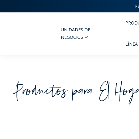
Re
PROD
UNIDADES DE
Wheaton
NEGOCIOS
LÍNEA
Productos para El Hog
PERFUMERIA Y COSMÉTICOS
FARM
PRODUCTOS
PR
INSPÍRATE
CAL