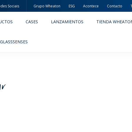
des Sociais
Grupo Wheaton
ESG
Acontece
Contacto
UCTOS
CASES
LANZAMIENTOS
TIENDA WHEATO
 GLASSSENSES
ar
ACÊUTICOS
ALIMENTOS Y BEBIDAS
ODUCTOS
PRODUCTOS
IDAD Y SEGURIDAD
EMBALAJES PREMIADAS