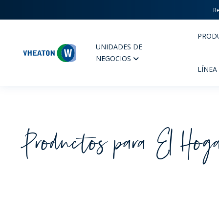
Re
PROD
UNIDADES DE
Wheaton
NEGOCIOS
LÍNEA
Productos para El Hog
PERFUMERIA Y COSMÉTICOS
FARM
PRODUCTOS
PR
INSPÍRATE
CAL