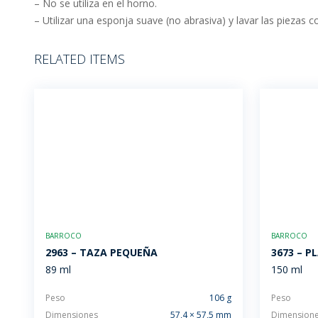
– No se utiliza en el horno.
– Utilizar una esponja suave (no abrasiva) y lavar las piezas 
RELATED ITEMS
BARROCO
BARROCO
2963 – TAZA PEQUEÑA
3673 – P
89 ml
150 ml
Peso
106 g
Peso
Dimensiones
57,4 × 57,5 mm
Dimension