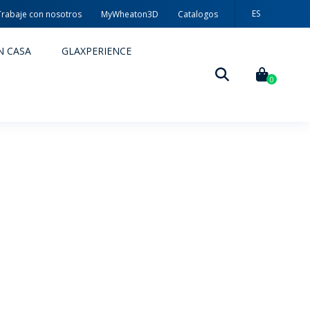
ES
Trabaje con nosotros
MyWheaton3D
Catalogos
PT
N CASA
GLAXPERIENCE
EN
0
DECORACIÓN
TÉCNICAS DE DECORACIÓN
MYWHEATON3D