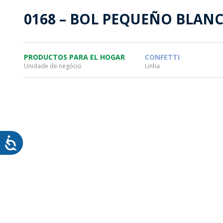
SOSTENTABILIDAD
SOS
0168 – BOL PEQUEÑO BLAN
MYWHEATON3D
PRO
PRODUCTOS PARA EL HOGAR
CONFETTI
Unidade de negócio
Linha
WHEATON CASA
FARM
PRODUCTOS
MÁS
BLOG
TIENDA WHEATON CASA
DONDE ENCONTRAR