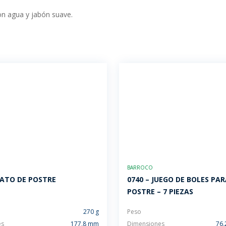
con agua y jabón suave.
BARROCO
LATO DE POSTRE
0740 – JUEGO DE BOLES PA
POSTRE – 7 PIEZAS
270 g
Peso
es
177,8 mm
Dimensiones
76,