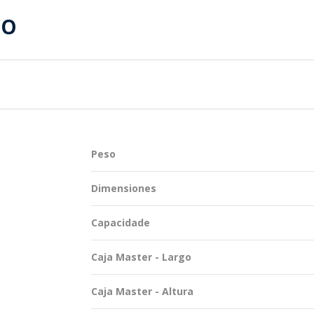
TENTABILIDAD
SOSTENTABILIDAD
CO
DUCTOS EXCLUSIVOS
MYWHEATON 3D
ACAP
Peso
 INFORMACIONES
Dimensiones
Capacidade
Caja Master - Largo
Caja Master - Altura