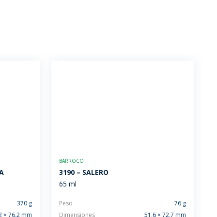
BARROCO
RA
3190 – SALERO
65 ml
370 g
Peso
76 g
2 × 76,2 mm
Dimensiones
51,6 × 72,7 mm