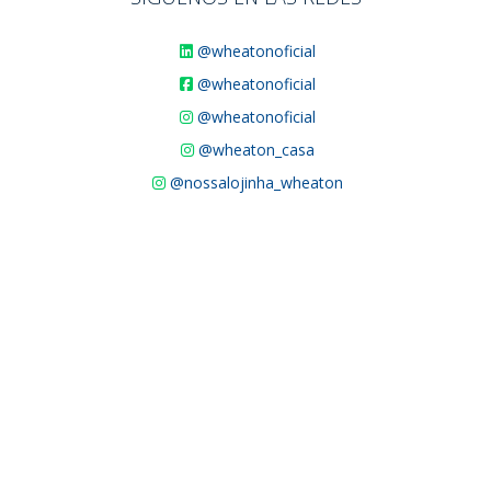
@wheatonoficial
@wheatonoficial
@wheatonoficial
@wheaton_casa
@nossalojinha_wheaton