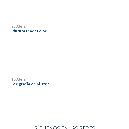
23
Abr
24
Pintura Inner Color
18
Abr
24
Serigrafía en Glitter
SÍGUENOS EN LAS REDES