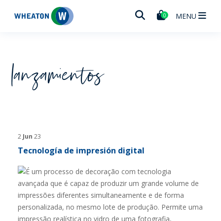
Wheaton
MENU
0
lanzamientos
2
Jun
23
Tecnología de impresión digital