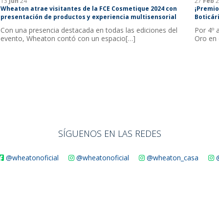
13
Jun
24
27
Feb
2
Wheaton atrae visitantes de la FCE Cosmetique 2024 con
¡Premio
presentación de productos y experiencia multisensorial
Boticári
Con una presencia destacada en todas las ediciones del
Por 4º 
evento, Wheaton contó con un espacio[…]
Oro en 
SÍGUENOS EN LAS REDES
@wheatonoficial
@wheatonoficial
@wheaton_casa