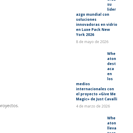
su
lider
azgo mundial con
soluciones
innovadoras en vidrio
en Luxe Pack New
York 2026
8 de mayo de 2026
Whe
aton
dest
aca
en
los
medios
internacionales con
el proyecto «Give Me
Magic» de Just Cavalli
proyectos.
4 de marzo de 2026
Whe
aton
lleva