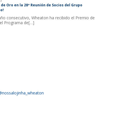
5
 de Oro en la 28ª Reunión de Socios del Grupo
o!
año consecutivo, Wheaton ha recibido el Premio de
el Programa de[…]
@nossalojinha_wheaton