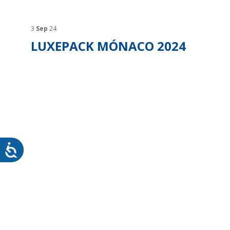
SOSTENTABILIDAD
SOS
MYWHEATON3D
PRO
3
Sep
24
LUXEPACK MÓNACO 2024
WHEATON CASA
FARM
PRODUCTOS
MÁS
BLOG
TIENDA WHEATON CASA
DONDE ENCONTRAR