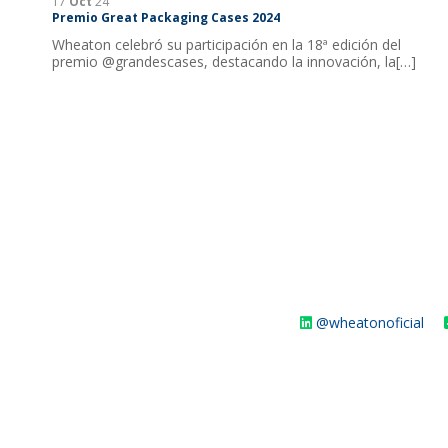
17
Oct
24
Premio Great Packaging Cases 2024
Wheaton celebró su participación en la 18ª edición del
premio @grandescases, destacando la innovación, la[…]
@wheatonoficial