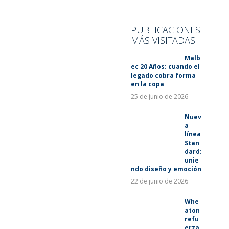
SUSTENTABILIDAD
LANZAMIENTOS
PUBLICACIONES
MÁS VISITADAS
Malb
ec 20 Años: cuando el
legado cobra forma
en la copa
25 de junio de 2026
Nuev
a
línea
Stan
dard:
unie
ndo diseño y emoción
22 de junio de 2026
Whe
aton
refu
erza