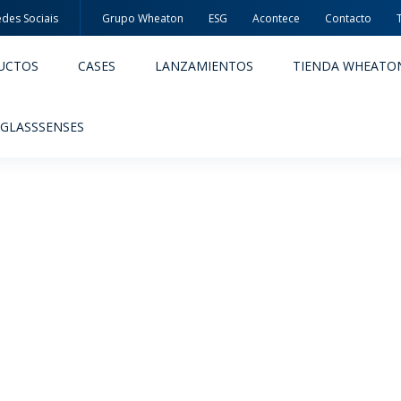
des Sociais
Grupo Wheaton
ESG
Acontece
Contacto
UCTOS
CASES
LANZAMIENTOS
TIENDA WHEATO
 GLASSSENSES
ACÊUTICOS
ALIMENTOS Y BEBIDAS
ODUCTOS
PRODUCTOS
IDAD Y SEGURIDAD
EMBALAJES PREMIADAS