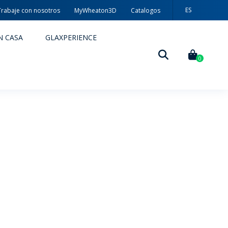
ES
Trabaje con nosotros
MyWheaton3D
Catalogos
PT
N CASA
GLAXPERIENCE
EN
0
DECORACIÓN
TÉCNICAS DE DECORACIÓN
MYWHEATON3D