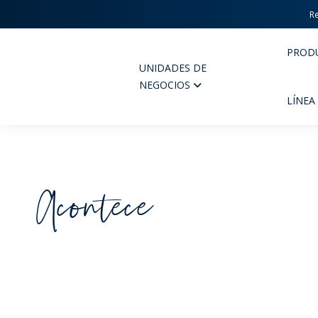
Re
PROD
UNIDADES DE
Wheaton
NEGOCIOS
LÍNEA
Acontece
PERFUMERIA Y COSMÉTICOS
FARM
PRODUCTOS
PR
INSPÍRATE
CAL