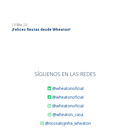
19
Dic
24
¡Felices fiestas desde Wheaton!
SÍGUENOS EN LAS REDES
@wheatonoficial
@wheatonoficial
@wheatonoficial
@wheaton_casa
@nossalojinha_wheaton