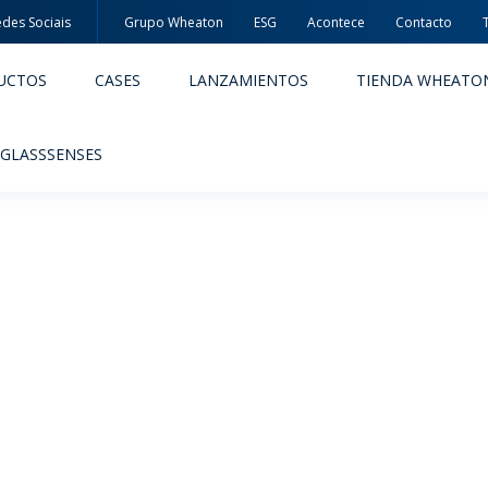
des Sociais
Grupo Wheaton
ESG
Acontece
Contacto
UCTOS
CASES
LANZAMIENTOS
TIENDA WHEATO
 GLASSSENSES
ACÊUTICOS
ALIMENTOS Y BEBIDAS
ODUCTOS
PRODUCTOS
IDAD Y SEGURIDAD
EMBALAJES PREMIADAS