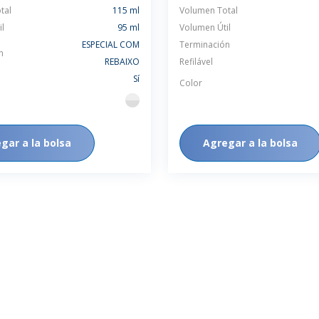
tal
115 ml
Volumen Total
l
95 ml
Volumen Útil
ESPECIAL COM
Terminación
n
REBAIXO
Refilável
Sí
Color
flint
gar a la bolsa
Agregar a la bolsa