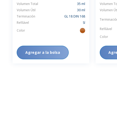
Volumen Total
35 ml
Volumen To
Volumen Útil
30 ml
Volumen Úti
Terminación
GL 18 DIN 168
Terminació
Refilável
Sí
Refilável
Color
ambar
Color
Agregar a la bolsa
Agre