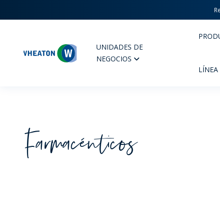
Re
PROD
UNIDADES DE
Wheaton
NEGOCIOS
LÍNEA
Farmacéuticos
PERFUMERIA Y COSMÉTICOS
FARM
PRODUCTOS
PR
INSPÍRATE
CAL