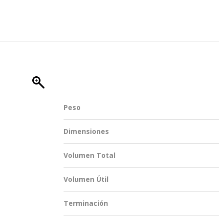
TENTABILIDAD
SOSTENTABILIDAD
DUCTOS EXCLUSIVOS
MYWHEATON 3D
ACAP
Peso
 INFORMACIONES
Dimensiones
Volumen Total
Volumen Útil
Terminación