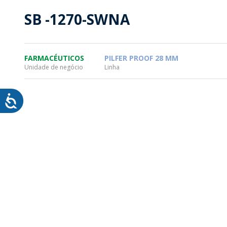
SOSTENTABILIDAD
SOS
SB -1270-SWNA
MYWHEATON3D
PRO
FARMACÉUTICOS
PILFER PROOF 28 MM
Unidade de negócio
Linha
WHEATON CASA
FARM
PRODUCTOS
MÁS
BLOG
TIENDA WHEATON CASA
DONDE ENCONTRAR