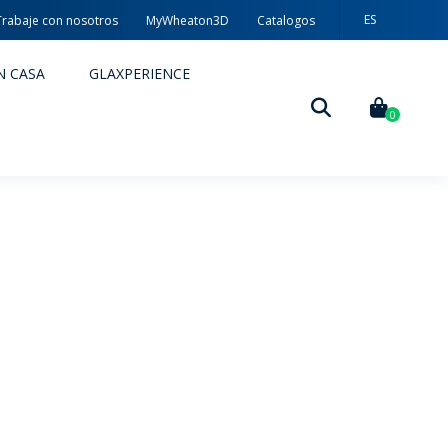
ES
Trabaje con nosotros
MyWheaton3D
Catalogos
PT
N CASA
GLAXPERIENCE
EN
0
DECORACIÓN
TÉCNICAS DE DECORACIÓN
MYWHEATON3D