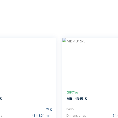
CRIATIVA
S
MB -1315-S
79 g
Peso
es
48 × 86,1 mm
Dimensiones
74,