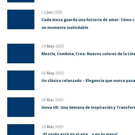
12
Jun
2025
Cada mesa guarda una historia de amor: Cómo co
un momento inolvidable
29
May
2025
Mezcla, Combina, Crea: Nuevos colores de la Lín
26
May
2025
Un clásico relanzado – Elegancia que nunca pas
28
Mar
2025
Inova UD: Una Semana de Inspiración y Transfo
20
Mar
2025
¡El otoño está en el aire… y en tu mesa!