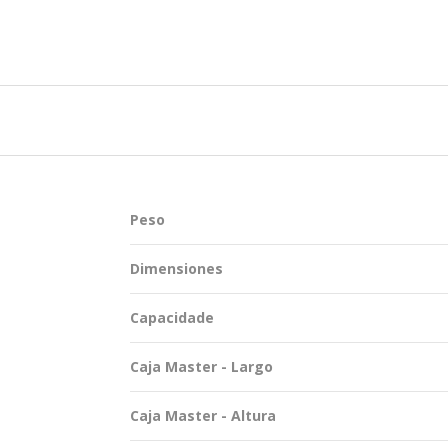
TENTABILIDAD
SOSTENTABILIDAD
DUCTOS EXCLUSIVOS
MYWHEATON 3D
ACAP
Peso
 INFORMACIONES
Dimensiones
Capacidade
Caja Master - Largo
Caja Master - Altura