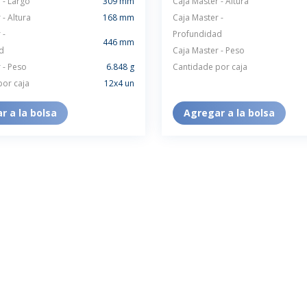
 - Largo
309 mm
Caja Master - Altura
 - Altura
168 mm
Caja Master -
 -
Profundidad
446 mm
d
Caja Master - Peso
 - Peso
6.848 g
Cantidade por caja
por caja
12x4 un
r a la bolsa
Agregar a la bolsa