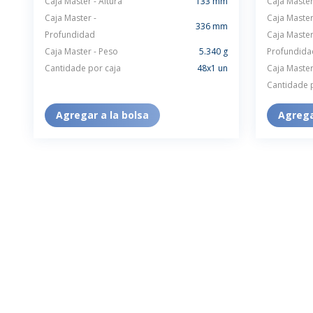
Caja Master - Altura
133 mm
Caja Master
Caja Master -
Caja Master
336 mm
Profundidad
Caja Master
Caja Master - Peso
5.340 g
Profundida
Cantidade por caja
48x1 un
Caja Master
Cantidade 
Agregar a la bolsa
Agrega