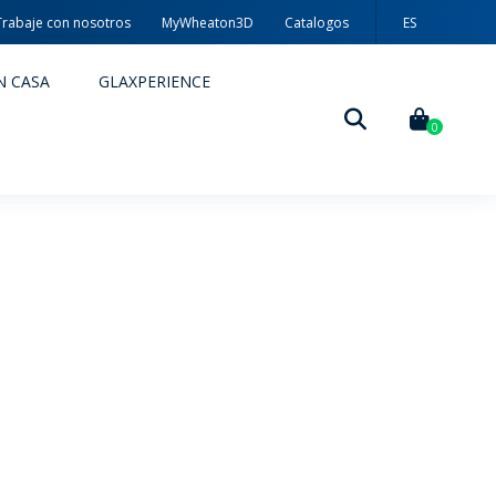
Trabaje con nosotros
MyWheaton3D
Catalogos
ES
PT
N CASA
GLAXPERIENCE
EN
0
DECORACIÓN
TÉCNICAS DE DECORACIÓN
MYWHEATON3D