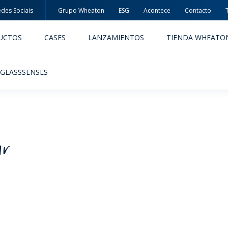
des Sociais
Grupo Wheaton
ESG
Acontece
Contacto
UCTOS
CASES
LANZAMIENTOS
TIENDA WHEATO
 GLASSSENSES
ar
ACÊUTICOS
ALIMENTOS Y BEBIDAS
ODUCTOS
PRODUCTOS
IDAD Y SEGURIDAD
EMBALAJES PREMIADAS