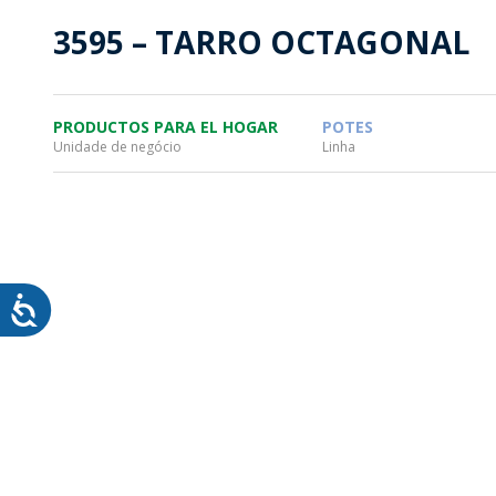
SOSTENTABILIDAD
SOS
3595 – TARRO OCTAGONAL
MYWHEATON3D
PRO
PRODUCTOS PARA EL HOGAR
POTES
Unidade de negócio
Linha
WHEATON CASA
FARM
PRODUCTOS
MÁS
BLOG
TIENDA WHEATON CASA
DONDE ENCONTRAR