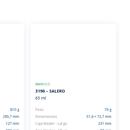
BARROCO
3190 – SALERO
65 ml
810 g
Peso
76 g
285,7 mm
Dimensiones
51,6 × 72,7 mm
127 mm
Caja Master - Largo
231 mm