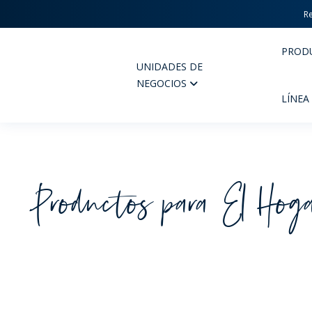
Re
PROD
UNIDADES DE
Wheaton
NEGOCIOS
LÍNEA
Productos para El Hog
PERFUMERIA Y COSMÉTICOS
FARM
PRODUCTOS
PR
INSPÍRATE
CAL