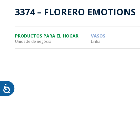
SOSTENTABILIDAD
SOS
3374 – FLORERO EMOTIONS
MYWHEATON3D
PRO
PRODUCTOS PARA EL HOGAR
VASOS
Unidade de negócio
Linha
WHEATON CASA
FARM
PRODUCTOS
MÁS
BLOG
TIENDA WHEATON CASA
DONDE ENCONTRAR