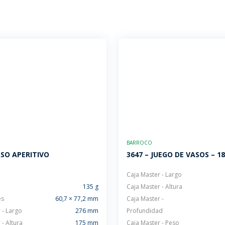
BARROCO
ASO APERITIVO
3647 – JUEGO DE VASOS – 18
Caja Master - Largo
135 g
Caja Master - Altura
es
60,7 × 77,2 mm
Caja Master -
 - Largo
276 mm
Profundidad
 - Altura
175 mm
Caja Master - Peso