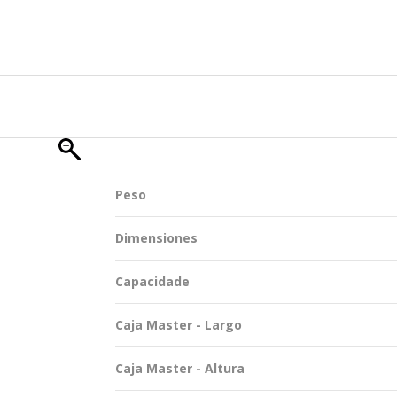
TENTABILIDAD
SOSTENTABILIDAD
DUCTOS EXCLUSIVOS
MYWHEATON 3D
ACAP
Peso
 INFORMACIONES
Dimensiones
Capacidade
Caja Master - Largo
Caja Master - Altura