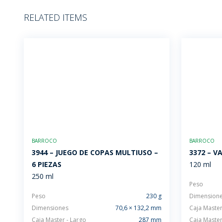
RELATED ITEMS
BARROCO
BARROCO
3944 – JUEGO DE COPAS MULTIUSO –
3372 – V
6 PIEZAS
120 ml
250 ml
Peso
Peso
230 g
Dimension
Dimensiones
70,6 × 132,2 mm
Caja Master
Caja Master - Largo
287 mm
Caja Master