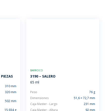
BARROCO
 PIEZAS
3190 – SALERO
65 ml
310 mm
320 mm
Peso
76 g
Dimensiones
51,6 × 72,7 mm
502 mm
Caja Master - Largo
231 mm
15.934 g
Caja Master - Altura
92 mm