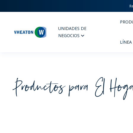
Re
PROD
UNIDADES DE
Wheaton
NEGOCIOS
LÍNEA
Productos para El Hog
PERFUMERIA Y COSMÉTICOS
FARM
PRODUCTOS
PR
INSPÍRATE
CAL