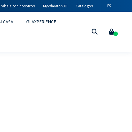
ES
Trabaje con nosotros
MyWheaton3D
Catalogos
PT
N CASA
GLAXPERIENCE
EN
0
DECORACIÓN
TÉCNICAS DE DECORACIÓN
MYWHEATON3D