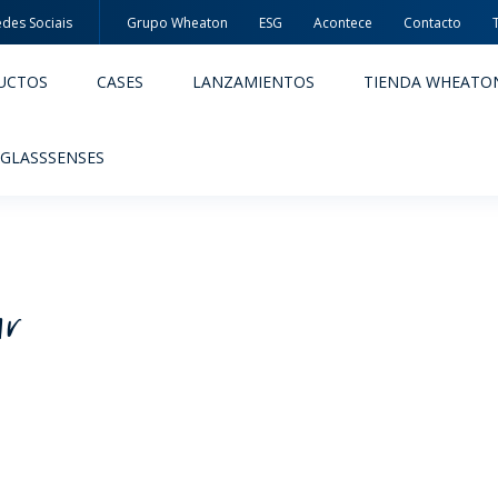
des Sociais
Grupo Wheaton
ESG
Acontece
Contacto
UCTOS
CASES
LANZAMIENTOS
TIENDA WHEATO
 GLASSSENSES
ar
ACÊUTICOS
ALIMENTOS Y BEBIDAS
ODUCTOS
PRODUCTOS
IDAD Y SEGURIDAD
EMBALAJES PREMIADAS