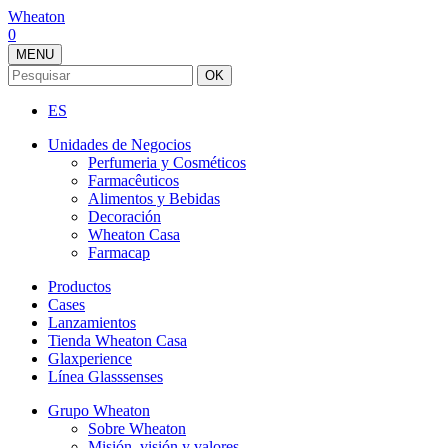
Wheaton
0
MENU
OK
ES
Unidades de Negocios
Perfumeria y Cosméticos
Farmacêuticos
Alimentos y Bebidas
Decoración
Wheaton Casa
Farmacap
Productos
Cases
Lanzamientos
Tienda Wheaton Casa
Glaxperience
Línea Glasssenses
Grupo Wheaton
Sobre Wheaton
Misión, visión y valores