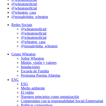
@wheatonoficial
@wheatonoficial
@wheaton_casa
@nossalojinha_wheaton
Redes Sociais
@wheatonoficial
@wheatonoficial
@wheatonoficial
@wheaton_casa
@nossalojinha_wheaton
Grupo Wheaton
Sobre Wheaton
Misión, visión y valores
Instalaciones
Escuela de Familia
Programa Puertas Abiertas
ESG
ESG
Medio ambiente
El vidrio
Nuestros principios como organización
Compromiso con la responsabilidad Social Empresarial
Políticas corporativas