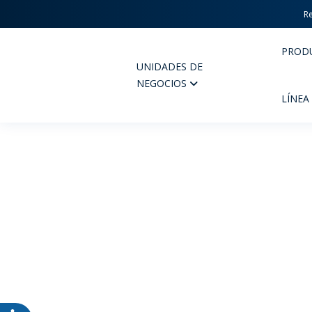
Re
PROD
UNIDADES DE
Wheaton
NEGOCIOS
LÍNEA
PERFUMERIA Y COSMÉTICOS
FARM
PRODUCTOS
PR
INSPÍRATE
CAL