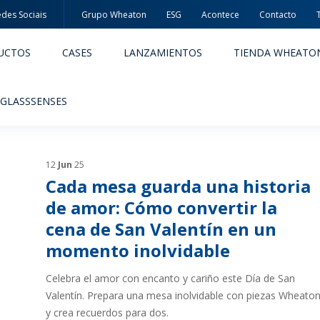
des Sociais
Grupo Wheaton
ESG
Acontece
Contacto
UCTOS
CASES
LANZAMIENTOS
TIENDA WHEATO
 GLASSSENSES
12
Jun
25
Cada mesa guarda una historia
de amor: Cómo convertir la
cena de San Valentín en un
ACÊUTICOS
ALIMENTOS Y BEBIDAS
momento inolvidable
Celebra el amor con encanto y cariño este Día de San
ODUCTOS
PRODUCTOS
Valentín. Prepara una mesa inolvidable con piezas Wheato
IDAD Y SEGURIDAD
EMBALAJES PREMIADAS
y crea recuerdos para dos.