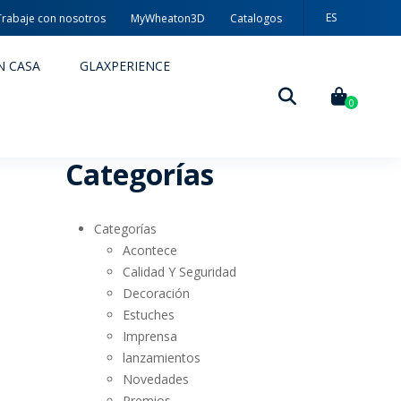
ES
Trabaje con nosotros
MyWheaton3D
Catalogos
PT
N CASA
GLAXPERIENCE
EN
0
Categorías
Categorías
Acontece
Calidad Y Seguridad
Decoración
DECORACIÓN
Estuches
Imprensa
TÉCNICAS DE DECORACIÓN
lanzamientos
n
Novedades
MYWHEATON3D
Premios