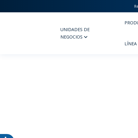
Re
PROD
UNIDADES DE
Wheaton
NEGOCIOS
LÍNEA
PERFUMERIA Y COSMÉTICOS
FARM
PRODUCTOS
PR
INSPÍRATE
CAL