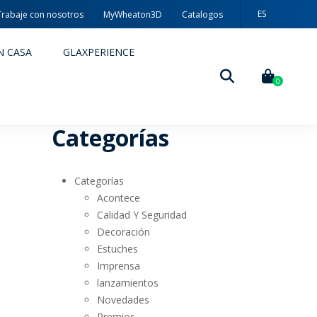
ES
Trabaje con nosotros
MyWheaton3D
Catalogos
N CASA
GLAXPERIENCE
0
Categorías
Categorías
Acontece
Calidad Y Seguridad
Decoración
DECORACIÓN
Estuches
Imprensa
TÉCNICAS DE DECORACIÓN
lanzamientos
Novedades
MYWHEATON3D
Premios