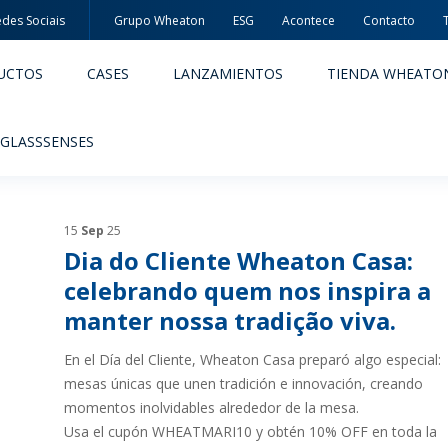
des Sociais
Grupo Wheaton
ESG
Acontece
Contacto
UCTOS
CASES
LANZAMIENTOS
TIENDA WHEATO
 GLASSSENSES
15
Sep
25
Dia do Cliente Wheaton Casa:
celebrando quem nos inspira a
manter nossa tradição viva.
ACÊUTICOS
ALIMENTOS Y BEBIDAS
En el Día del Cliente, Wheaton Casa preparó algo especial:
mesas únicas que unen tradición e innovación, creando
ODUCTOS
PRODUCTOS
momentos inolvidables alrededor de la mesa.
IDAD Y SEGURIDAD
EMBALAJES PREMIADAS
Usa el cupón WHEATMARI10 y obtén 10% OFF en toda la