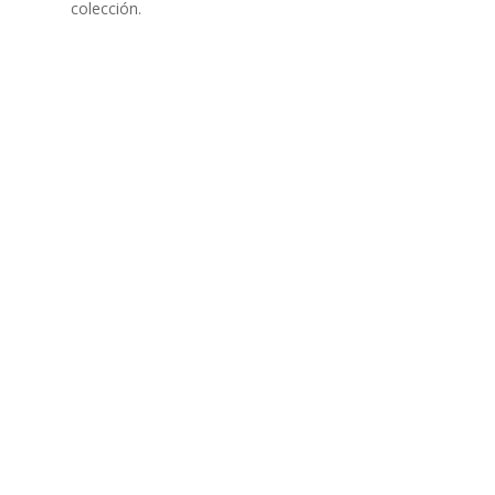
colección.
TENTABILIDAD
SOSTENTABILIDAD
DUCTOS EXCLUSIVOS
MYWHEATON 3D
ACAP
 INFORMACIONES